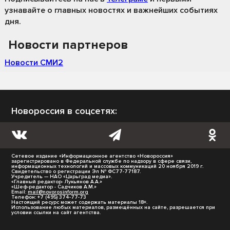
узнавайте о главных новостях и важнейших событиях
дня.
Новости партнеров
Новости СМИ2
Новороссия в соцсетях:
Сетевое издание «Информационное агентство «Новороссия»
зарегистрировано в Федеральной службе по надзору в сфере связи,
информационных технологий и массовых коммуникаций 20 ноября 2019 г.
Свидетельство о регистрации Эл № ФС77-77187.
Учредитель — НАО «Царьград медиа».
«Главный редактор- Лукьянов А.А.»
«Шеф-редактор - Садчиков А.М.»
Email:
mail@novorosinform.org
Телефон: +7 (495) 374-77-73
Настоящий ресурс может содержать материалы 18+.
Использование любых материалов, размещённых на сайте, разрешается при
условии ссылки на сайт агентства.