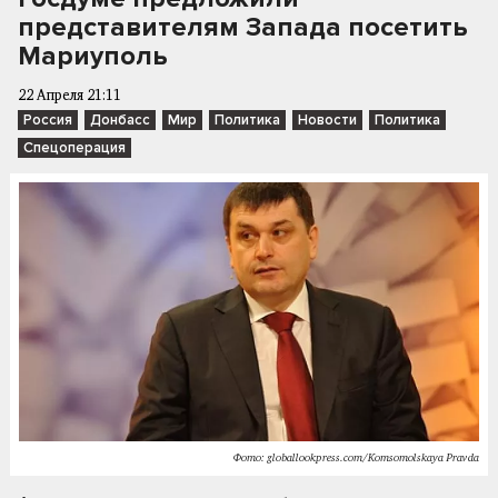
представителям Запада посетить
Мариуполь
22 Апреля 21:11
Россия
Донбасс
Мир
Политика
Новости
Политика
Спецоперация
Фото: globallookpress.com/Komsomolskaya Pravda