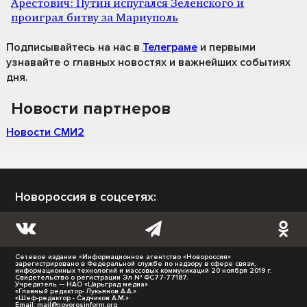
Арестович: Путин испугался Зеленского и
проиграл битву за Мариуполь
Подписывайтесь на нас
в
Телеграме
и первыми
узнавайте о главных новостях и важнейших событиях
дня.
Новости партнеров
Новости СМИ2
Новороссия в соцсетях:
Сетевое издание «Информационное агентство «Новороссия»
зарегистрировано в Федеральной службе по надзору в сфере связи,
информационных технологий и массовых коммуникаций 20 ноября 2019 г.
Свидетельство о регистрации Эл № ФС77-77187.
Учредитель — НАО «Царьград медиа».
«Главный редактор- Лукьянов А.А.»
«Шеф-редактор - Садчиков А.М.»
Email:
mail@novorosinform.org