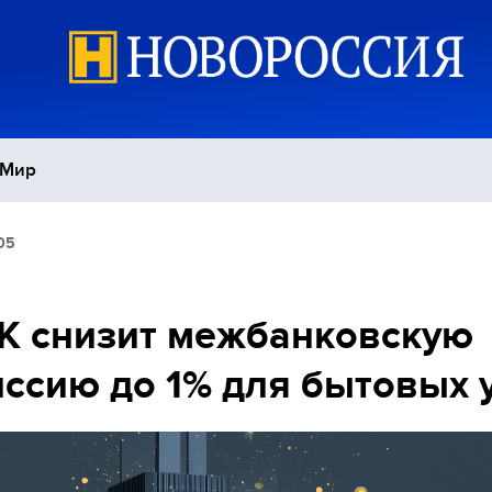
Мир
05
Политика
С
Экономика
П
К снизит межбанковскую
ссию до 1% для бытовых 
Спорт