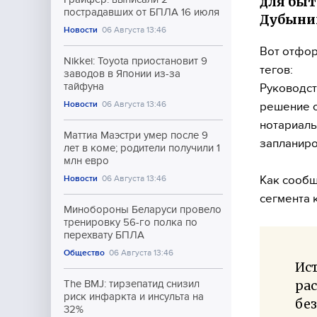
для быт
пострадавших от БПЛА 16 июля
Дубынин
Новости
06 Августа 13:46
Вот отфор
Nikkei: Toyota приостановит 9
тегов:
заводов в Японии из-за
тайфуна
Руководст
Новости
06 Августа 13:46
решение о
нотариаль
Маттиа Маэстри умер после 9
запланиро
лет в коме; родители получили 1
млн евро
Как сообщ
Новости
06 Августа 13:46
сегмента 
Минобороны Беларуси провело
тренировку 56-го полка по
перехвату БПЛА
Общество
06 Августа 13:46
Ист
рас
The BMJ: тирзепатид снизил
риск инфаркта и инсульта на
без
32%