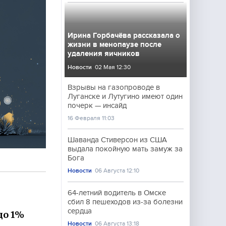
Ирина Горбачёва рассказала о
жизни в менопаузе после
удаления яичников
Новости
02 Мая 12:30
Взрывы на газопроводе в
Луганске и Лутугино имеют один
почерк — инсайд
16 Февраля 11:03
Шаванда Стиверсон из США
выдала покойную мать замуж за
Бога
Новости
06 Августа 12:10
64-летний водитель в Омске
сбил 8 пешеходов из-за болезни
сердца
до 1%
Новости
06 Августа 13:18