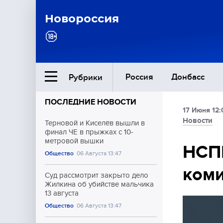
Новороссия
Россия
Донбасс
Рубрики
ПОСЛЕДНИЕ НОВОСТИ
17 Июня 12:
Ближний Восток
Новости
Терновой и Киселёв вышли в
финал ЧЕ в прыжках с 10-
метровой вышки
Общество
НСП
Общество
06 Августа 13:47
коми
Культура
Суд рассмотрит закрыто дело
Жилкина об убийстве мальчика
13 августа
Общество
06 Августа 13:47