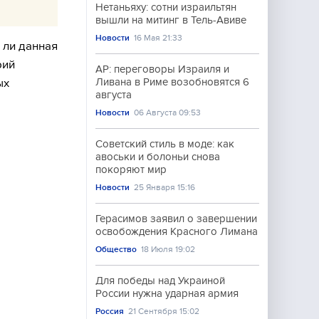
Нетаньяху: сотни израильтян
вышли на митинг в Тель-Авиве
Новости
16 Мая 21:33
 ли данная
рий
AP: переговоры Израиля и
ых
Ливана в Риме возобновятся 6
августа
Новости
06 Августа 09:53
Советский стиль в моде: как
авоськи и болоньи снова
покоряют мир
Новости
25 Января 15:16
Герасимов заявил о завершении
освобождения Красного Лимана
Общество
18 Июля 19:02
Для победы над Украиной
России нужна ударная армия
Россия
21 Сентября 15:02