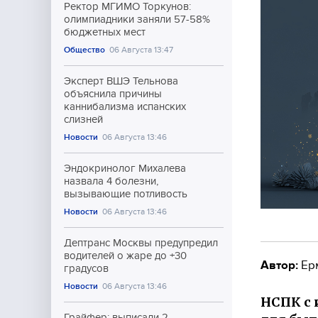
Ректор МГИМО Торкунов:
олимпиадники заняли 57-58%
бюджетных мест
Общество
06 Августа 13:47
Эксперт ВШЭ Тельнова
объяснила причины
каннибализма испанских
слизней
Новости
06 Августа 13:46
Эндокринолог Михалева
назвала 4 болезни,
вызывающие потливость
Новости
06 Августа 13:46
Дептранс Москвы предупредил
водителей о жаре до +30
Автор:
Ер
градусов
Новости
06 Августа 13:46
НСПК с 
Грайфер: выписали 2