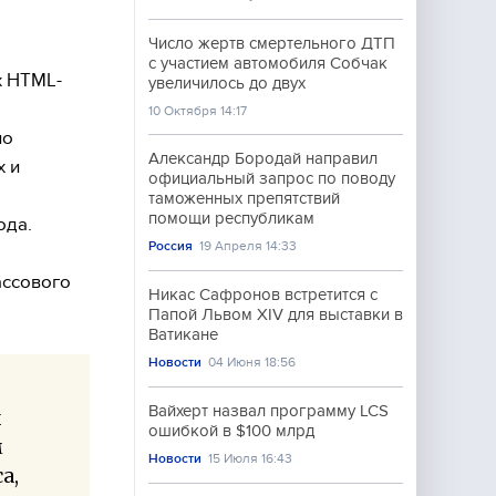
Число жертв смертельного ДТП
с участием автомобиля Собчак
х HTML-
увеличилось до двух
10 Октября 14:17
ло
Александр Бородай направил
х и
официальный запрос по поводу
таможенных препятствий
помощи республикам
ода.
Россия
19 Апреля 14:33
ассового
Никас Сафронов встретится с
Папой Львом XIV для выставки в
Ватикане
Новости
04 Июня 18:56
Вайхерт назвал программу LCS
х
ошибкой в $100 млрд
м
Новости
15 Июля 16:43
а,