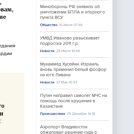
,
Минобороны РФ заявило об
овам,
уничтожении БПЛА и опорного
ие
пункта ВСУ
Общество
10 Июля 07:46
е
УМВД Иваново разыскивает
подростка 2011 г.р.
едания
Новости
28 Июля 18:44
ардии
Мухаммед Хусейни: Израиль
вновь применил белый фосфор
на юге Ливана
Новости
27 Мая 15:43
Путин направил самолет МЧС на
помощь после крушения в
го
Казахстане
 и
Происшествия
25 Декабря 14:18
С
Аэропорт Владивосток
обжаловал решение суда о