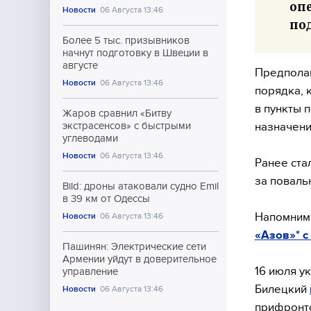
оп
Новости
06 Августа 13:46
под
Более 5 тыс. призывников
начнут подготовку в Швеции в
августе
Предполаг
Новости
06 Августа 13:46
порядка, 
в пункты 
Жаров сравнил «Битву
назначени
экстрасенсов» с быстрыми
углеводами
Новости
06 Августа 13:46
Ранее ста
за поваль
Bild: дроны атаковали судно Emil
в 39 км от Одессы
Напомним,
Новости
06 Августа 13:46
«Азов»* с
Пашинян: Электрические сети
Армении уйдут в доверительное
16 июля у
управление
Билецкий
Новости
06 Августа 13:46
прифронто