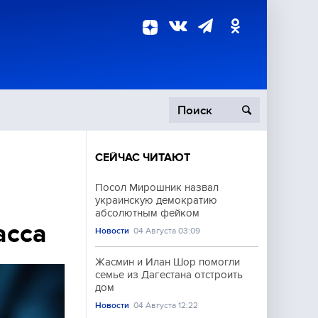
СЕЙЧАС ЧИТАЮТ
пецоперация
Посол Мирошник назвал
украинскую демократию
роисшествия
абсолютным фейком
асса
Новости
04 Августа 03:09
Жасмин и Илан Шор помогли
семье из Дагестана отстроить
дом
Новости
04 Августа 12:22