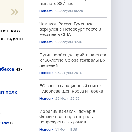
выплате 367 тыс.
Новости
05 Августа 06:20
Чемпион России Гуменник
вернулся в Петербург после 3
твенного
месяцев в США
т выведены
Новости
02 Августа 18:38
Путин пообещал прийти на съезд
к 150-летию Союза театральных
деятелей
нбасса
из-
Новости
05 Августа 20:10
ЕС внес в санкционный список
Гуцериева, Дегтярева и Табака
ит полк
Новости
23 Июля 23:33
Ибрагим Юмаклы: пожар в
*
Фетхие взят под контроль,
повреждены 65 домов
тное
в
Новости
31 Июля 11:38