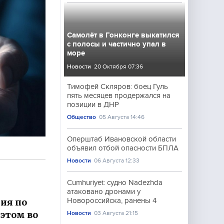
Самолёт в Гонконге выкатился
с полосы и частично упал в
море
Новости
20 Октября 07:36
Тимофей Скляров: боец Гуль
пять месяцев продержался на
позиции в ДНР
Общество
05 Августа 14:46
Оперштаб Ивановской области
объявил отбой опасности БПЛА
Новости
06 Августа 12:33
Cumhuriyet: судно Nadezhda
атаковано дронами у
ния по
Новороссийска, ранены 4
 этом во
Новости
03 Августа 21:15