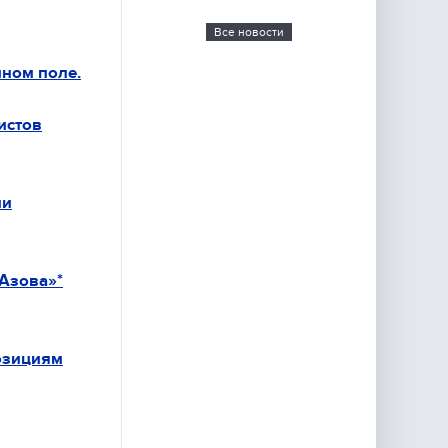
Все новости
ном поле.
истов
ми
Азова»*
озициям