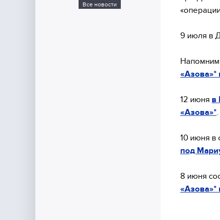
Все новости
«операции
9 июля в 
Напомним,
«Азова»* 
12 июня
в
«Азова»*
.
10 июня в
под Мари
8 июня со
«Азова»* 