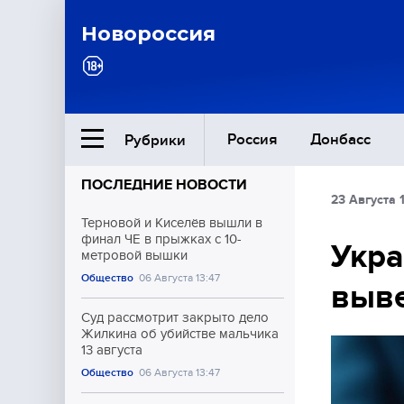
Новороссия
Россия
Донбасс
Рубрики
ПОСЛЕДНИЕ НОВОСТИ
23 Августа 1
Ближний Восток
Терновой и Киселёв вышли в
финал ЧЕ в прыжках с 10-
Укра
метровой вышки
Общество
Общество
06 Августа 13:47
выве
Культура
Суд рассмотрит закрыто дело
Жилкина об убийстве мальчика
13 августа
Общество
06 Августа 13:47