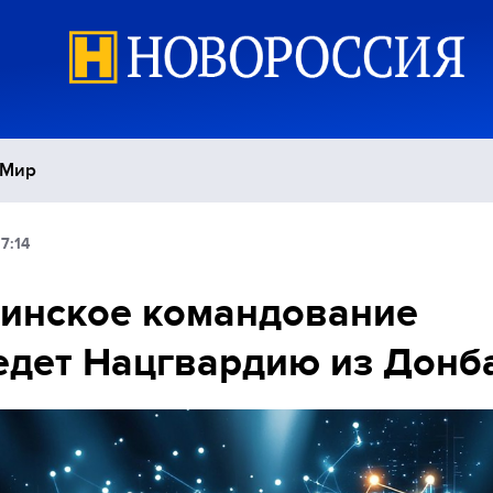
Мир
7:14
Политика
С
инское командование
Экономика
П
дет Нацгвардию из Донб
Спорт