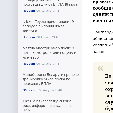
время з
пострадавших от БПЛА 16 июля
сообщил
Новости
06 Августа 13:46
одним и
военных
Nikkei: Toyota приостановит 9
заводов в Японии из-за
тайфуна
Нацгварди
Новости
06 Августа 13:46
обществен
коллегии 
Маттиа Маэстри умер после 9
Балан.
лет в коме; родители получили 1
млн евро
Новости
06 Августа 13:46
Минобороны Беларуси провело
По
тренировку 56-го полка по
яв
перехвату БПЛА
ох
Общество
06 Августа 13:46
воп
The BMJ: тирзепатид снизил
сл
риск инфаркта и инсульта на
бу
32%