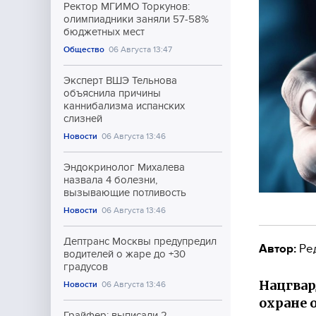
Ректор МГИМО Торкунов:
олимпиадники заняли 57-58%
бюджетных мест
Общество
06 Августа 13:47
Эксперт ВШЭ Тельнова
объяснила причины
каннибализма испанских
слизней
Новости
06 Августа 13:46
Эндокринолог Михалева
назвала 4 болезни,
вызывающие потливость
Новости
06 Августа 13:46
Дептранс Москвы предупредил
Автор:
Ре
водителей о жаре до +30
градусов
Нацгвар
Новости
06 Августа 13:46
охране 
Грайфер: выписали 2