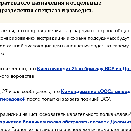
еративного назначения и отдельные
разделения спецназа и разведки.
ается, что подразделения Нацгвардии по охране общес
конвоированию, экстрадиции и охране подсудимых буду
постоянной дислокации для выполнения задач по своему
ю.
ло известно, что
Киев выводит 25-ю бригаду ВСУ из До
ного воровства.
 27 июля сообщалось, что
Командование «ООС» вывод
 передовой
после попытки захвата позиций ВСУ.
краинский нацист, основатель карательного полка «Азов»
приказал боевикам полка обстрелять поселок Доломи
вой Горловке невзирая на распоряжения командования