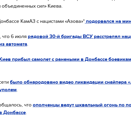
 объединенных сил» Киева.
Донбассе КамАЗ с нацистами «Азова»*
подорвался на мин
 что 6 июля
рядовой 30-й бригады ВСУ расстрелял нац
из автомата
.
 Киев прибыл самолет с ранеными в Донбассе боевика
 сети
было обнародовано видео ликвидации снайпера «
уполем
.
общалось, что
ополченцы ведут шквальный огонь по п
в Донбассе
.