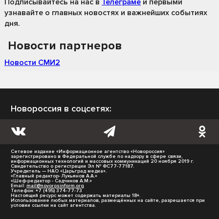
Подписывайтесь на нас
в
Телеграме
и первыми
узнавайте о главных новостях и важнейших событиях
дня.
Новости партнеров
Новости СМИ2
Новороссия в соцсетях:
Сетевое издание «Информационное агентство «Новороссия»
зарегистрировано в Федеральной службе по надзору в сфере связи,
информационных технологий и массовых коммуникаций 20 ноября 2019 г.
Свидетельство о регистрации Эл № ФС77-77187.
Учредитель — НАО «Царьград медиа».
«Главный редактор- Лукьянов А.А.»
«Шеф-редактор - Садчиков А.М.»
Email:
mail@novorosinform.org
Телефон: +7 (495) 374-77-73
Настоящий ресурс может содержать материалы 18+.
Использование любых материалов, размещённых на сайте, разрешается при
условии ссылки на сайт агентства.