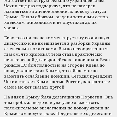
Но в ответ на острую реакцию украинцев глава
Чехии еще раз подчеркнул, что не намерен
извиняться за личное мнение по поводу статуса
Крыма. Таким образом, он дал достойный отпор
киевским чиновникам и не опустился до их
уровня.
Евросоюз никак не комментирует эту возникшую
дискуссию и не вмешивается в разборки Украины
с чешскими политиками. Видно невооруженным
глазом, что крымская тема стала практически
неинтересной для европейских чиновников. Если
раньше ЕС был полностью на стороне Киева по
поводу «аннексии» Крыма, то сейчас можно
заметить ослабление позиции. Сегодня президент
Чехии считает Крым частью России, завтра то же
самое может сказать другой.
На днях в Крыму была делегация из Норвегии. Она
там пробыла неделю и уже успела высказать
положительные впечатления по поводу жизни на
Крымском полуострове. Представитель делегации