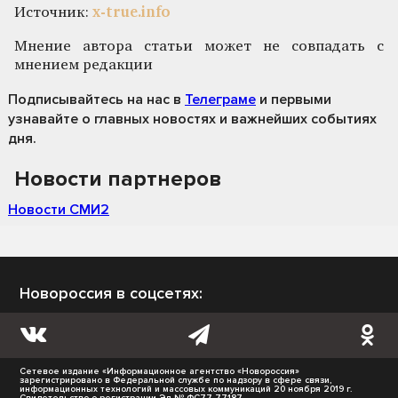
Источник:
x-true.info
Мнение автора статьи может не совпадать с
мнением редакции
Подписывайтесь на нас
в
Телеграме
и первыми
узнавайте о главных новостях и важнейших событиях
дня.
Новости партнеров
Новости СМИ2
Новороссия в соцсетях:
Сетевое издание «Информационное агентство «Новороссия»
зарегистрировано в Федеральной службе по надзору в сфере связи,
информационных технологий и массовых коммуникаций 20 ноября 2019 г.
Свидетельство о регистрации Эл № ФС77-77187.