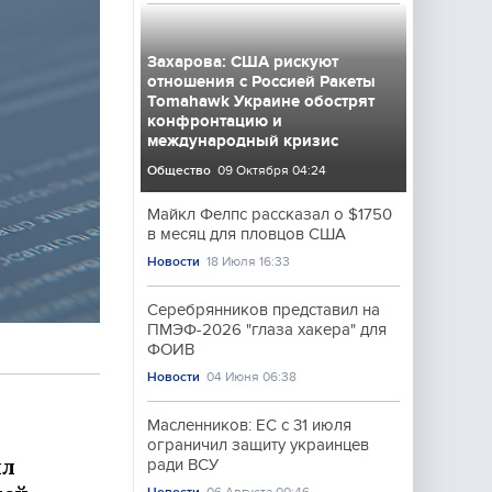
Захарова: США рискуют
отношения с Россией Ракеты
Tomahawk Украине обострят
конфронтацию и
международный кризис
Общество
09 Октября 04:24
Майкл Фелпс рассказал о $1750
в месяц для пловцов США
Новости
18 Июля 16:33
Серебрянников представил на
ПМЭФ-2026 "глаза хакера" для
ФОИВ
Новости
04 Июня 06:38
Масленников: ЕС с 31 июля
ограничил защиту украинцев
ил
ради ВСУ