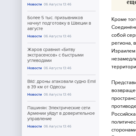
еще
Новости
06 Августа 13:46
Более 5 тыс. призывников
Кроме тог
начнут подготовку в Швеции в
Соединённ
августе
собой сер
Новости
06 Августа 13:46
региона, 
Жаров сравнил «Битву
Израилем 
экстрасенсов» с быстрыми
незамедли
углеводами
территори
Новости
06 Августа 13:46
Bild: дроны атаковали судно Emil
Представи
в 39 км от Одессы
возвращен
Новости
06 Августа 13:46
пространс
противоде
Пашинян: Электрические сети
Армении уйдут в доверительное
Российска
управление
политичес
Новости
06 Августа 13:46
сторонами