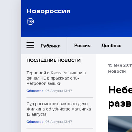
Новороссия
Россия
Донбасс
Рубрики
ПОСЛЕДНИЕ НОВОСТИ
15 Мая 20:1
Ближний Восток
Новости
Терновой и Киселёв вышли в
финал ЧЕ в прыжках с 10-
метровой вышки
Общество
Небе
Общество
06 Августа 13:47
разв
Культура
Суд рассмотрит закрыто дело
Жилкина об убийстве мальчика
13 августа
Общество
06 Августа 13:47