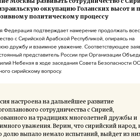
ие Москвы развивать сотрудничество с Сири
израильскую оккупацию Голанских высот и 
зивному политическому процессу
ая Федерация подтверждает намерение продолжать все
ество с Сирийской Арабской Республикой, опираясь на
юю дружбу и взаимное уважение. Соответствующее зая
стоянный представитель России при Организации Объе
илий Небензя в ходе заседания Совета Безопасности О
ого сирийскому вопросу.
сия настроена на дальнейшее развитие
гопланового сотрудничества с Сирией,
нованного на традициях многолетней дружбы и
имного уважения. Верим, что сирийский народ, 
 долю выпало немало испытаний, выйдет из ни