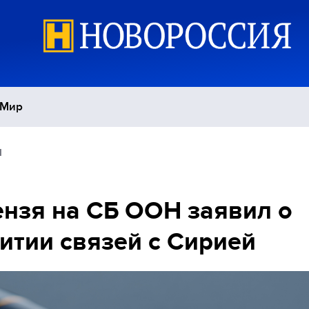
Мир
1
Политика
С
Экономика
П
нзя на СБ ООН заявил о
итии связей с Сирией
Спорт