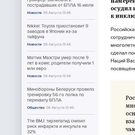
намерен
пострадавших от БПЛА 16 июля
осудил 
Новости
06 Августа 13:46
к инклю
Nikkei: Toyota приостановит 9
Российск
заводов в Японии из-за
сотруднич
тайфуна
многолетн
Новости
06 Августа 13:46
сделал по
Маттиа Маэстри умер после 9
Наций Вас
лет в коме; родители получили 1
посвящённ
млн евро
Новости
06 Августа 13:46
Минобороны Беларуси провело
тренировку 56-го полка по
Рос
перехвату БПЛА
мно
Общество
06 Августа 13:46
ос
вза
The BMJ: тирзепатид снизил
риск инфаркта и инсульта на
чью
32%