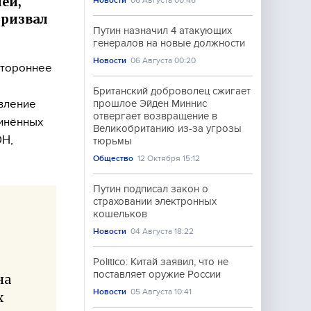
ей,
Новости
06 Августа 00:46
призвал
Путин назначил 4 атакующих
генералов на новые должности
Новости
06 Августа 00:20
стороннее
Британский доброволец сжигает
вление
прошлое Эйден Миннис
отвергает возвращение в
динённых
Великобританию из-за угрозы
ОН,
тюрьмы
Общество
12 Октября 15:12
Путин подписал закон о
страховании электронных
кошельков
Новости
04 Августа 18:22
Politico: Китай заявил, что не
поставляет оружие России
на
Новости
05 Августа 10:41
х