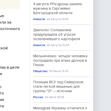
4 августа FPV-дроны ранили
мужчину в Сергиевке
Белгородской области
ые
Новости
04 Августа 16:51
кли за
восточного
Диетолог Соломатина
предупредила об угрозе
ю
позеленевшего картофеля
Новости
05 Августа 15:45
ской
Мельниченко: четыре человека
пострадали при атаке дронов в
Пензе
тва в деле
Общество
30 Июля 13:43
ое
Позиции ВСУ под Северском
о
стали легкой мишенью для
группы "О" — источник
го
Россия
26 Июля 18:58
ми
та
Минздрав Украины отчитался о