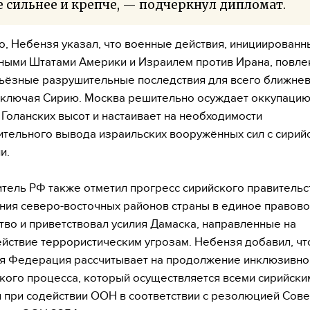
 сильнее и крепче, — подчеркнул дипломат.
о, Небензя указал, что военные действия, инициированн
ыми Штатами Америки и Израилем против Ирана, повле
ьёзные разрушительные последствия для всего ближне
включая Сирию. Москва решительно осуждает оккупаци
Голанских высот и настаивает на необходимости
тельного вывода израильских вооружённых сил с сирий
и.
тель РФ также отметил прогресс сирийского правительс
ия северо-восточных районов страны в единое правов
тво и приветствовал усилия Дамаска, направленные на
йствие террористическим угрозам. Небензя добавил, чт
я Федерация рассчитывает на продолжение инклюзивно
кого процесса, который осуществляется всеми сирийски
 при содействии ООН в соответствии с резолюцией Сове