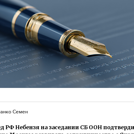
анко Семен
д РФ Небензя на заседании СБ ООН подтверд