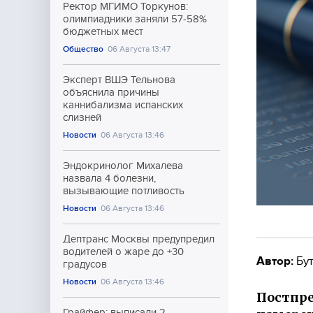
Ректор МГИМО Торкунов:
олимпиадники заняли 57-58%
бюджетных мест
Общество
06 Августа 13:47
Эксперт ВШЭ Тельнова
объяснила причины
каннибализма испанских
слизней
Новости
06 Августа 13:46
Эндокринолог Михалева
назвала 4 болезни,
вызывающие потливость
Новости
06 Августа 13:46
Дептранс Москвы предупредил
водителей о жаре до +30
Автор:
Бут
градусов
Новости
06 Августа 13:46
Постпре
Грайфер: выписали 2