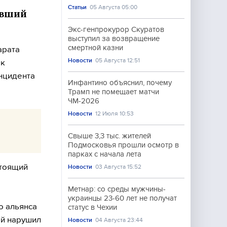
Статьи
05 Августа 05:00
ивший
Экс-генпрокурор Скуратов
выступил за возвращение
смертной казни
арата
Новости
05 Августа 12:51
ак
нцидента
Инфантино объяснил, почему
Трамп не помещает матчи
ЧМ-2026
Новости
12 Июля 10:53
Свыше 3,3 тыс. жителей
Подмосковья прошли осмотр в
парках с начала лета
стоящий
Новости
03 Августа 15:52
Метнар: со среды мужчины-
украинцы 23-60 лет не получат
о альянса
статус в Чехии
ый нарушил
Новости
04 Августа 23:44