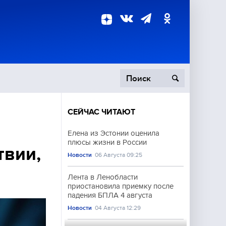
СЕЙЧАС ЧИТАЮТ
пецоперация
Елена из Эстонии оценила
плюсы жизни в России
роисшествия
твии,
Новости
06 Августа 09:25
Лента в Ленобласти
приостановила приемку после
падения БПЛА 4 августа
Новости
04 Августа 12:29