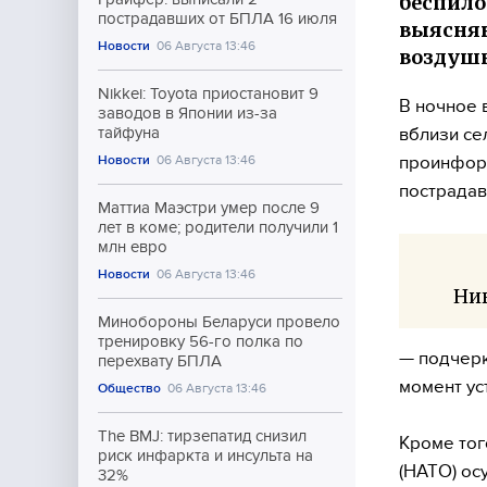
беспило
пострадавших от БПЛА 16 июля
выясняю
Новости
06 Августа 13:46
воздушн
Nikkei: Toyota приостановит 9
В ночное 
заводов в Японии из-за
вблизи се
тайфуна
проинформ
Новости
06 Августа 13:46
пострадав
Маттиа Маэстри умер после 9
лет в коме; родители получили 1
млн евро
Новости
06 Августа 13:46
Ник
Минобороны Беларуси провело
тренировку 56-го полка по
— подчерк
перехвату БПЛА
момент ус
Общество
06 Августа 13:46
The BMJ: тирзепатид снизил
Кроме тог
риск инфаркта и инсульта на
(НАТО) ос
32%