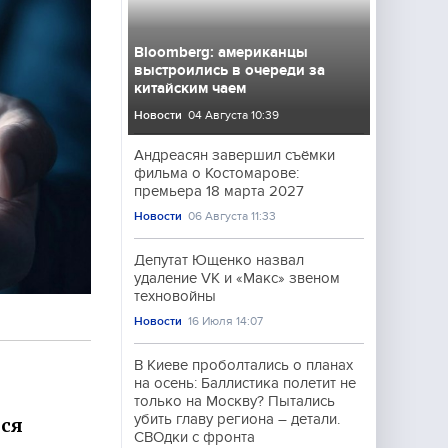
Bloomberg: американцы
выстроились в очереди за
китайским чаем
Новости
04 Августа 10:39
Андреасян завершил съёмки
фильма о Костомарове:
премьера 18 марта 2027
Новости
06 Августа 11:33
Депутат Ющенко назвал
удаление VK и «Макс» звеном
техновойны
Новости
16 Июля 14:07
В Киеве проболтались о планах
на осень: Баллистика полетит не
только на Москву? Пытались
убить главу региона – детали.
лся
СВОдки с фронта