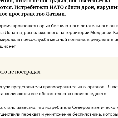
тник, никто не пострадал, обстоятельства
тся. Истребители НАТО сбили дрон, наруш
ое пространство Латвии.
время произошел взрыв беспилотного летательного апп
ла Лопатна, расположенного на территории Молдавии. К
ировала пресс-служба местной полиции, в результате и
ших нет.
то не пострадал
нули представители правоохранительных органов. В на
танавливаются все обстоятельства произошедшего.
о, стало известно, что истребители Североатлантическог
уществили перехват и уничтожение беспилотника, котор