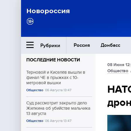
Новороссия
Россия
Донбасс
Рубрики
ПОСЛЕДНИЕ НОВОСТИ
08 Июня 12:
Ближний Восток
Общество
Терновой и Киселёв вышли в
финал ЧЕ в прыжках с 10-
метровой вышки
Общество
НАТО
Общество
06 Августа 13:47
дрон
Культура
Суд рассмотрит закрыто дело
Жилкина об убийстве мальчика
13 августа
Общество
06 Августа 13:47