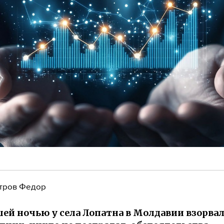
тров Федор
й ночью у села Лопатна в Молдавии взорва