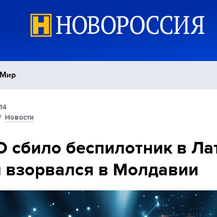
Мир
14
Политика
С
/
Новости
Экономика
П
 сбило беспилотник в Ла
 взорвался в Молдавии
Спорт