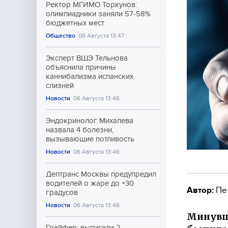
Ректор МГИМО Торкунов:
олимпиадники заняли 57-58%
бюджетных мест
Общество
06 Августа 13:47
Эксперт ВШЭ Тельнова
объяснила причины
каннибализма испанских
слизней
Новости
06 Августа 13:46
Эндокринолог Михалева
назвала 4 болезни,
вызывающие потливость
Новости
06 Августа 13:46
Дептранс Москвы предупредил
водителей о жаре до +30
Автор:
Пе
градусов
Новости
06 Августа 13:46
Минувше
Грайфер: выписали 2