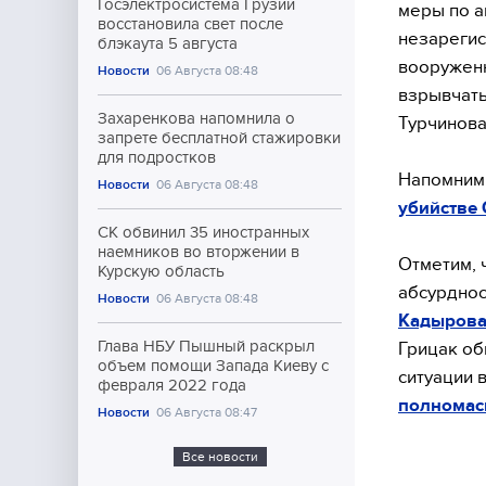
Госэлектросистема Грузии
меры по а
восстановила свет после
незарегис
блэкаута 5 августа
вооруженн
Новости
06 Августа 08:48
взрывчаты
Захаренкова напомнила о
Турчинова
запрете бесплатной стажировки
для подростков
Напомним,
Новости
06 Августа 08:48
убийстве 
СК обвинил 35 иностранных
наемников во вторжении в
Отметим, 
Курскую область
абсурднос
Новости
06 Августа 08:48
Кадырова
Глава НБУ Пышный раскрыл
Грицак об
объем помощи Запада Киеву с
ситуации в
февраля 2022 года
полномас
Новости
06 Августа 08:47
Все новости