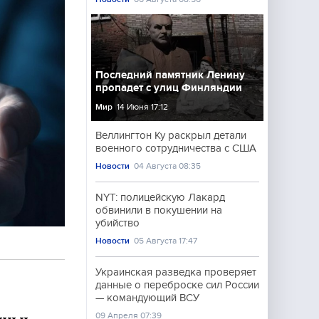
Последний памятник Ленину
пропадет с улиц Финляндии
Мир
14 Июня 17:12
Веллингтон Ку раскрыл детали
военного сотрудничества с США
Новости
04 Августа 08:35
NYT: полицейскую Лакард
обвинили в покушении на
убийство
Новости
05 Августа 17:47
Украинская разведка проверяет
данные о переброске сил России
— командующий ВСУ
09 Апреля 07:39