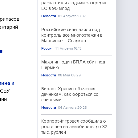
расплатится людьми за кредит
ЕС в 90 млрд
Новости
02 Августа 18:37
рипасов,
ентарий
Российские силы взяли под
контроль все многоэтажки в
Марьинке – Сладков
Россия
14 Апреля 16:13
в
Махонин: один БПЛА сбит под
Пермью
Новости
08 Мая 08:29
тина и
Биолог Хряпин объяснил
 СБУ
дачникам, как бороться со
ции
слизнями
Новости
04 Августа 20:23
Корпорэйт трэвел сообщила о
росте цен на авиабилеты до 32
тыс. рублей