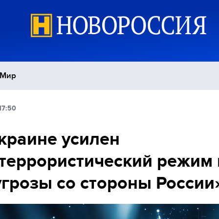
Мир
17:50
Политика
С
краине усилен
Экономика
П
террористический режим 
Спорт
угрозы со стороны России