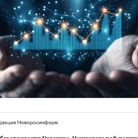
дакция Новоросинформ