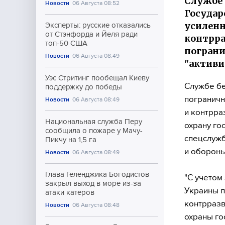
Службе 
Новости
06 Августа 08:52
Государ
усиленн
Эксперты: русские отказались
от Стэнфорда и Йеля ради
контрра
топ-50 США
пограни
Новости
06 Августа 08:49
"активи
Уэс Стритинг пообещал Киеву
Службе бе
поддержку до победы
пограничн
Новости
06 Августа 08:49
и контрра
Национальная служба Перу
охрану го
сообщила о пожаре у Мачу-
спецслужб
Пикчу на 1,5 га
и обороны
Новости
06 Августа 08:49
Глава Геленджика Богодистов
"С учетом
закрыл выход в море из-за
Украины п
атаки катеров
контрразв
Новости
06 Августа 08:48
охраны го