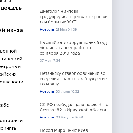
ии и
спечить
Диетолог Ямилова
предупредила о рисках окрошки
для больных ЖКТ
ей из-за
Новости
21 Мая 04:09
Высший антикоррупционный суд
Украины начнет работать с
твенной
сентября 2019 года
стический
07 Мая 17:34
онтроль и
Нетаньяху отверг обвинения во
сийских
введении Трампа в заблуждение
опасности
по Ирану
Новости
30 Июля 10:32
ужбе
СК РФ возбудил дело после ЧП с
Cessna 182 в Иркутской области
Новости
03 Августа 19:58
онтроля и
принять
Посол Мирошник: Киев