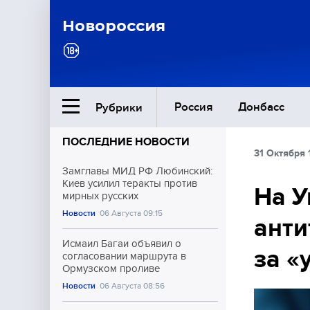
Новороссия
Россия
Донбасс
Рубрики
ПОСЛЕДНИЕ НОВОСТИ
31 Октября 
Ближний Восток
Замглавы МИД РФ Любинский:
Киев усилил теракты против
На У
мирных русских
Общество
Новости
06 Августа 09:15
анти
Культура
Исмаил Багаи объявил о
за «
согласовании маршрута в
Ормузском проливе
Новости
06 Августа 08:56