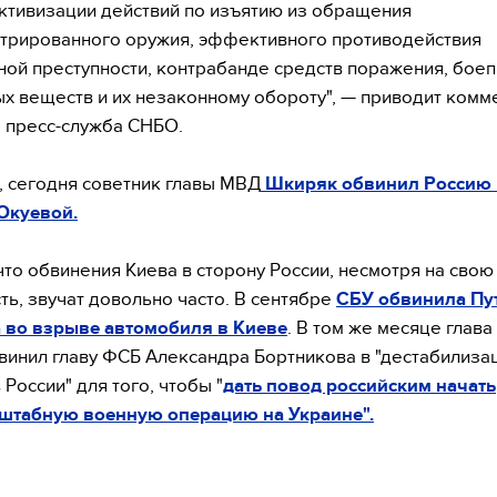
ктивизации действий по изъятию из обращения
трированного оружия, эффективного противодействия
ой преступности, контрабанде средств поражения, боеп
х веществ и их незаконному обороту", — приводит комм
 пресс-служба СНБО.
 сегодня советник главы МВД
Шкиряк обвинил Россию 
Окуевой.
что обвинения Киева в сторону России, несмотря на свою
ть, звучат довольно часто. В сентябре
СБУ обвинила Пу
 во взрыве автомобиля в Киеве
. В том же месяце глава
винил главу ФСБ Александра Бортникова в "дестабилиза
 России" для того, чтобы "
дать повод российским начать
штабную военную операцию на Украине".