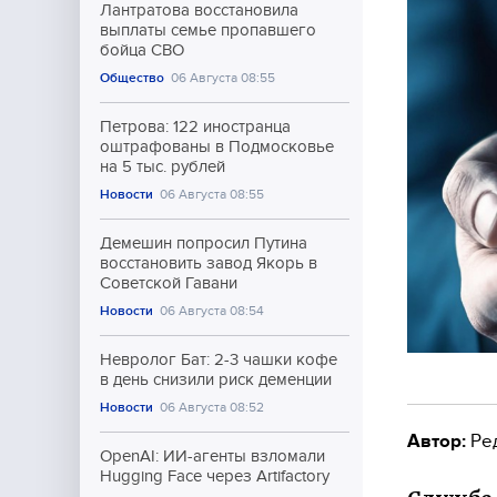
Лантратова восстановила
выплаты семье пропавшего
бойца СВО
Общество
06 Августа 08:55
Петрова: 122 иностранца
оштрафованы в Подмосковье
на 5 тыс. рублей
Новости
06 Августа 08:55
Демешин попросил Путина
восстановить завод Якорь в
Советской Гавани
Новости
06 Августа 08:54
Невролог Бат: 2-3 чашки кофе
в день снизили риск деменции
Новости
06 Августа 08:52
Автор:
Ре
OpenAI: ИИ-агенты взломали
Hugging Face через Artifactory