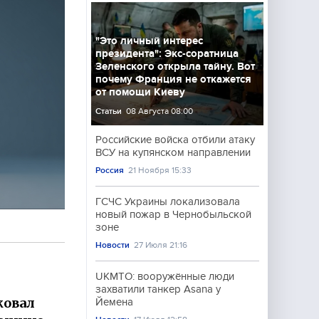
"Это личный интерес
президента": Экс-соратница
Зеленского открыла тайну. Вот
почему Франция не откажется
от помощи Киеву
Статьи
08 Августа 08:00
Российские войска отбили атаку
ВСУ на купянском направлении
Россия
21 Ноября 15:33
ГСЧС Украины локализовала
новый пожар в Чернобыльской
зоне
Новости
27 Июля 21:16
UKMTO: вооружённые люди
захватили танкер Asana у
ковал
Йемена