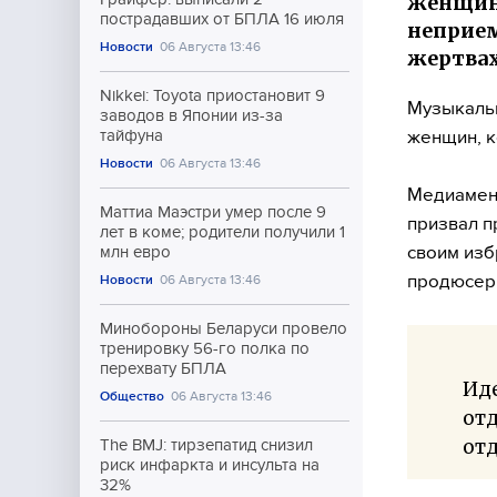
женщин,
пострадавших от БПЛА 16 июля
неприем
Новости
06 Августа 13:46
жертвах
Nikkei: Toyota приостановит 9
Музыкальн
заводов в Японии из-за
женщин, к
тайфуна
Новости
06 Августа 13:46
Медиамене
Маттиа Маэстри умер после 9
призвал п
лет в коме; родители получили 1
своим изб
млн евро
продюсер
Новости
06 Августа 13:46
Минобороны Беларуси провело
тренировку 56-го полка по
перехвату БПЛА
Иде
Общество
06 Августа 13:46
отд
от
The BMJ: тирзепатид снизил
риск инфаркта и инсульта на
32%