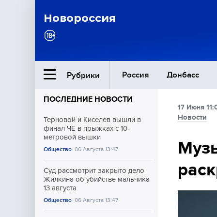
Новороссия
Россия
Донбасс
Рубрики
ПОСЛЕДНИЕ НОВОСТИ
17 Июня 11:
Ближний Восток
Новости
Терновой и Киселёв вышли в
финал ЧЕ в прыжках с 10-
метровой вышки
Общество
Муз
Общество
06 Августа 13:47
раск
Культура
Суд рассмотрит закрыто дело
Жилкина об убийстве мальчика
13 августа
Общество
06 Августа 13:47