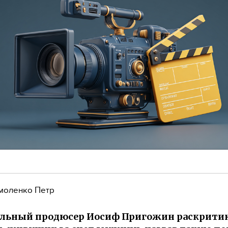
моленко Петр
льный продюсер Иосиф Пригожин раскрити