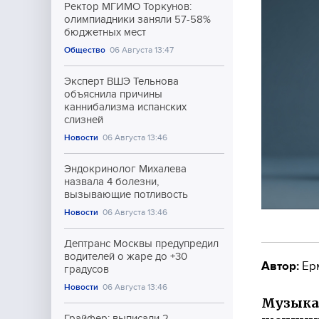
Ректор МГИМО Торкунов:
олимпиадники заняли 57-58%
бюджетных мест
Общество
06 Августа 13:47
Эксперт ВШЭ Тельнова
объяснила причины
каннибализма испанских
слизней
Новости
06 Августа 13:46
Эндокринолог Михалева
назвала 4 болезни,
вызывающие потливость
Новости
06 Августа 13:46
Дептранс Москвы предупредил
водителей о жаре до +30
Автор:
Ер
градусов
Новости
06 Августа 13:46
Музыка
Грайфер: выписали 2