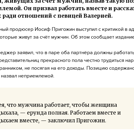
 живущих за счет мужчин, назвав такую п
лемой. Он призвал работать вместе и рассказ
 ради отношений с певицей Валерией.
ый продюсер Иосиф Пригожин выступил с критикой в а
оторые живут за счёт мужчин. Об этом сообщает издание
джер заявил, что в паре оба партнёра должны работать
редставительниц прекрасного пола честно трудиться нар
ранником, не посягая на его доходы. Позицию содержан
 назвал неприемлемой.
я, что мужчина работает, чтобы женщина
ыхала, — ерунда полная. Работаем вместе и
дыхаем вместе, — заключил Пригожин.