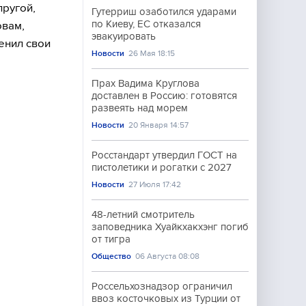
пругой,
Гутерриш озаботился ударами
по Киеву, ЕС отказался
овам,
эвакуировать
енил свои
Новости
26 Мая 18:15
Прах Вадима Круглова
доставлен в Россию: готовятся
развеять над морем
Новости
20 Января 14:57
Росстандарт утвердил ГОСТ на
пистолетики и рогатки с 2027
Новости
27 Июля 17:42
48-летний смотритель
заповедника Хуайкхакхэнг погиб
от тигра
Общество
06 Августа 08:08
Россельхознадзор ограничил
ввоз косточковых из Турции от