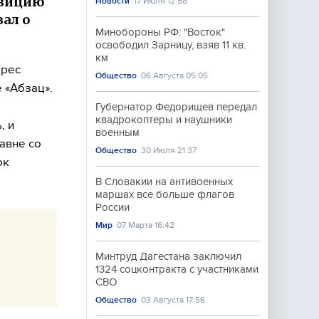
озицию
Новости
17 Июля 12:58
ал о
Минобороны РФ: "Восток"
освободил Зарницу, взяв 11 кв.
км
дрес
Общество
06 Августа 05:05
 «Абзац».
Губернатор Федорищев передал
квадрокоптеры и наушники
, и
военным
авне со
Общество
30 Июля 21:37
ок
В Словакии на антивоенных
маршах все больше флагов
России
Мир
07 Марта 16:42
Минтруд Дагестана заключил
1324 соцконтракта с участниками
СВО
Общество
03 Августа 17:56