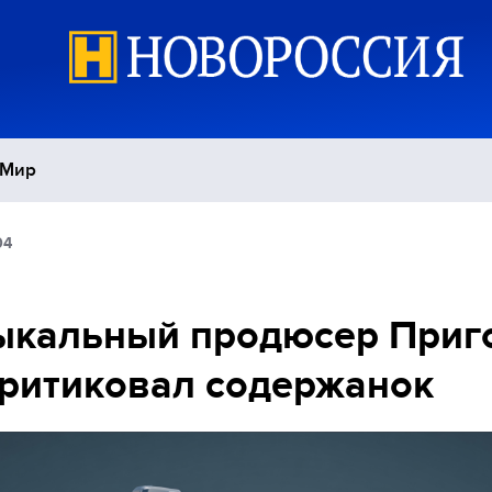
Мир
04
Политика
С
Экономика
П
ыкальный продюсер Приг
ритиковал содержанок
Спорт