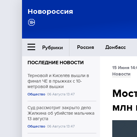
Новороссия
Россия
Донбасс
Рубрики
ПОСЛЕДНИЕ НОВОСТИ
15 Июня 14
Ближний Восток
Новости
Терновой и Киселёв вышли в
финал ЧЕ в прыжках с 10-
метровой вышки
Общество
Мост
Общество
06 Августа 13:47
млн 
Культура
Суд рассмотрит закрыто дело
Жилкина об убийстве мальчика
13 августа
Общество
06 Августа 13:47