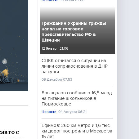
Политика
10 Июня 07:00
Гражданин Украины трижды
напал на торговое
представительство РФ в
Швеции
12 Января 21:06
СЦКК отчитался о ситуации на
линии соприкосновения в ДНР
за сутки
09 Декабря 07:53
Брынцалов сообщил о 16,5 млрд
на питание школьников в
Подмосковье
Новости
04 Августа 06:21
Ефимов: 260 км метро и 1,6 тыс.
авто с
км дорог построили в Москве за
15 лет