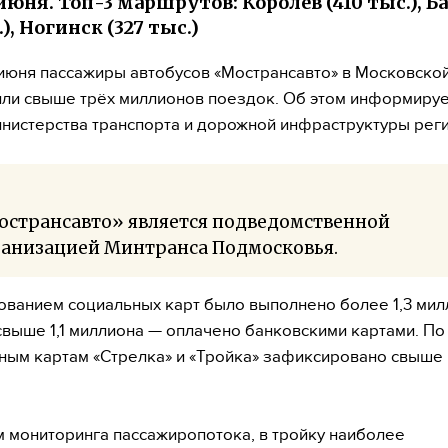
 июня. Топ-3 маршрутов: Королев (410 тыс.), 
.), Ногинск (327 тыс.)
4 июня пассажиры автобусов «Мострансавто» в Московско
ли свыше трёх миллионов поездок. Об этом информируе
нистерства транспорта и дорожной инфраструктуры реги
острансавто» является подведомственной
ганизацией Минтранса Подмосковья.
ованием социальных карт было выполнено более 1,3 мил
свыше 1,1 миллиона — оплачено банковскими картами. По
ным картам «Стрелка» и «Тройка» зафиксировано свыше 
 мониторинга пассажиропотока, в тройку наиболее