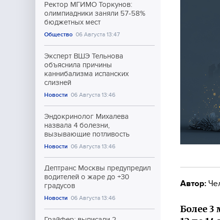
Ректор МГИМО Торкунов:
олимпиадники заняли 57-58%
бюджетных мест
Общество
06 Августа 13:47
Эксперт ВШЭ Тельнова
объяснила причины
каннибализма испанских
слизней
Новости
06 Августа 13:46
Эндокринолог Михалева
назвала 4 болезни,
вызывающие потливость
Новости
06 Августа 13:46
Дептранс Москвы предупредил
водителей о жаре до +30
Автор:
Че
градусов
Новости
06 Августа 13:46
Более 3
Грайфер: выписали 2