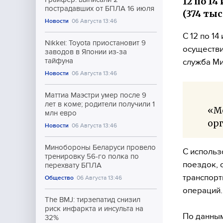
12 по 14
пострадавших от БПЛА 16 июля
(374 тыс
Новости
06 Августа 13:46
С 12 по 1
Nikkei: Toyota приостановит 9
осуществи
заводов в Японии из-за
тайфуна
служба Ми
Новости
06 Августа 13:46
Маттиа Маэстри умер после 9
лет в коме; родители получили 1
«М
млн евро
ор
Новости
06 Августа 13:46
Минобороны Беларуси провело
С использ
тренировку 56-го полка по
поездок, 
перехвату БПЛА
транспорт
Общество
06 Августа 13:46
операций.
The BMJ: тирзепатид снизил
риск инфаркта и инсульта на
По данным
32%