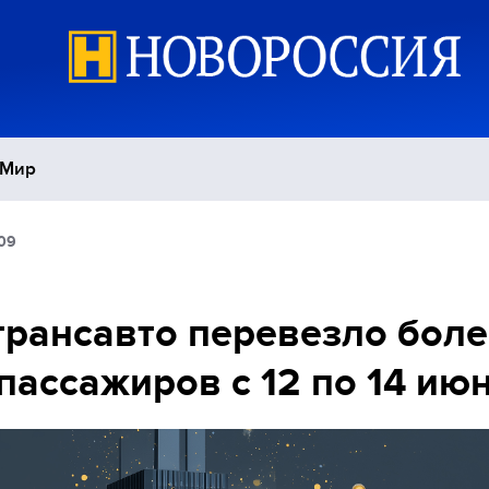
Мир
:09
Политика
С
Экономика
П
рансавто перевезло боле
пассажиров с 12 по 14 ию
Спорт