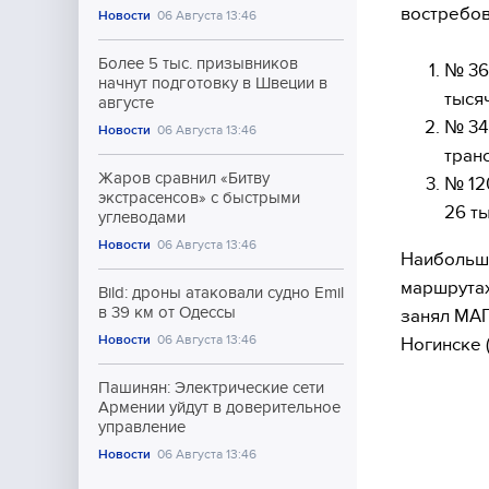
востребов
Новости
06 Августа 13:46
Более 5 тыс. призывников
№ 36
начнут подготовку в Швеции в
тыся
августе
№ 34
Новости
06 Августа 13:46
транс
Жаров сравнил «Битву
№ 12
экстрасенсов» с быстрыми
26 т
углеводами
Новости
06 Августа 13:46
Наибольше
маршрутах
Bild: дроны атаковали судно Emil
в 39 км от Одессы
занял МАП
Новости
06 Августа 13:46
Ногинске 
Пашинян: Электрические сети
Армении уйдут в доверительное
управление
Новости
06 Августа 13:46