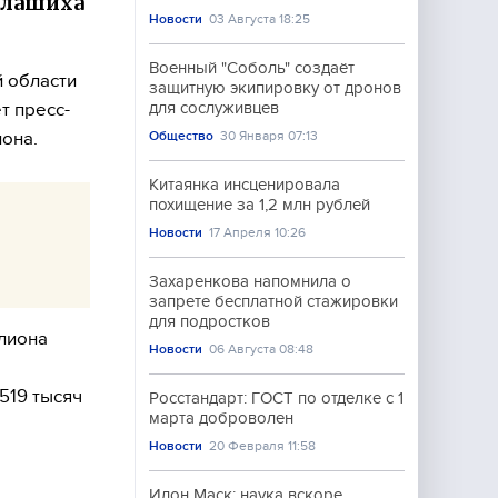
Балашиха
Новости
03 Августа 18:25
Военный "Соболь" создаёт
й области
защитную экипировку от дронов
т пресс-
для сослуживцев
она.
Общество
30 Января 07:13
Китаянка инсценировала
похищение за 1,2 млн рублей
Новости
17 Апреля 10:26
Захаренкова напомнила о
запрете бесплатной стажировки
для подростков
лиона
Новости
06 Августа 08:48
519 тысяч
Росстандарт: ГОСТ по отделке с 1
марта доброволен
Новости
20 Февраля 11:58
Илон Маск: наука вскоре