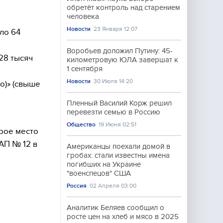
обретёт контроль над старением
человека
Новости
23 Января 12:07
ло 64
Воробьев доложил Путину: 45-
28 тысяч
километровую ЮЛА завершат к
1 сентября
Новости
30 Июля 14:20
о)» (свыше
Пленный Василий Корж решил
перевезти семью в Россию
Общество
19 Июня 02:51
рое место
АП № 12 в
Американцы поехали домой в
гробах: стали известны имена
погибших на Украине
"военспецов" США
Россия
02 Апреля 03:00
Аналитик Беляев сообщил о
росте цен на хлеб и мясо в 2025