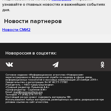
узнавайте о главных новостях и важнейших событиях
дня.
Новости партнеров
Новости СМИ2
Новороссия в соцсетях:
Сетевое издание «Информационное агентство «Новороссия»
зарегистрировано в Федеральной службе по надзору в сфере связи,
информационных технологий и массовых коммуникаций 20 ноября 2019 г.
Свидетельство о регистрации Эл № ФС77-77187.
Учредитель — НАО «Царьград медиа».
«Главный редактор- Лукьянов А.А.»
«Шеф-редактор - Садчиков А.М.»
Email:
mail@novorosinform.org
Телефон: +7 (495) 374-77-73
Настоящий ресурс может содержать материалы 18+.
Использование любых материалов, размещённых на сайте, разрешается при
условии ссылки на сайт агентства.