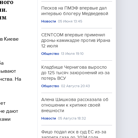
ного
Песков на ПМЭФ впервые дал
ли.
интервью блогеру Медведевой
им
Новости
05 Июня 13:45
CENTCOM впервые применил
 в Киеве
дроны-камикадзе против Ирана
12 июля
Общество
13 Июля 19:10
ба
Кладбище Чернигова выросло
зывают
до 125 тысяч захоронений из-за
потерь ВСУ
ства. На
Общество
02 Августа 20:43
Алена Шишкова рассказала об
ает
отношении к критике своей
не дают
внешности
иками
Новости
05 Августа 18:32
Фицо подал иск в суд ЕС из-за
запрета газа до 2034 года