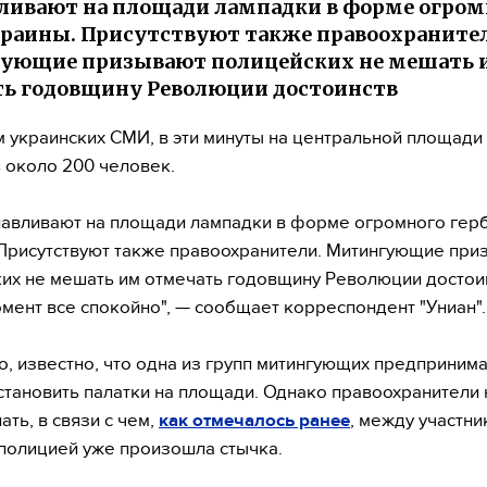
ливают на площади лампадки в форме огром
краины. Присутствуют также правоохраните
ующие призывают полицейских не мешать 
ь годовщину Революции достоинств
 украинских СМИ, в эти минуты на центральной площади
 около 200 человек.
навливают на площади лампадки в форме огромного гер
Присутствуют также правоохранители. Митингующие при
их не мешать им отмечать годовщину Революции достоин
мент все спокойно", — сообщает корреспондент "Униан".
о, известно, что одна из групп митингующих предприним
становить палатки на площади. Однако правоохранители 
ать, в связи с чем,
как отмечалось ранее
, между участн
 полицией уже произошла стычка.