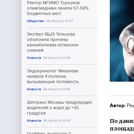
Ректор МГИМО Торкунов:
олимпиадники заняли 57-58%
бюджетных мест
Общество
06 Августа 13:47
Эксперт ВШЭ Тельнова
объяснила причины
каннибализма испанских
слизней
Новости
06 Августа 13:46
Эндокринолог Михалева
назвала 4 болезни,
вызывающие потливость
Новости
06 Августа 13:46
Дептранс Москвы предупредил
Автор:
Ре
водителей о жаре до +30
градусов
По данн
Новости
06 Августа 13:46
площади
Грайфер: выписали 2