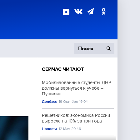
СЕЙЧАС ЧИТАЮТ
пецоперация
Мобилизованные студенты ДНР
должны вернуться к учёбе –
роисшествия
Пушилин
Донбасс
19 Октября 19:04
Решетников: экономика России
выросла на 10% за три года
Новости
12 Мая 20:46