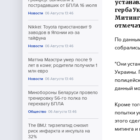
устанав
пострадавших от БПЛА 16 июля
герба У
Новости
06 Августа 13:46
Митинг
отмечат
Nikkei: Toyota приостановит 9
заводов в Японии из-за
тайфуна
По данным
Новости
06 Августа 13:46
собрались
Маттиа Маэстри умер после 9
"Они уста
лет в коме; родители получили 1
млн евро
Украины. 
Новости
06 Августа 13:46
полицейск
данный мо
Минобороны Беларуси провело
тренировку 56-го полка по
перехвату БПЛА
Кроме тог
Общество
06 Августа 13:46
попытки у
этого сдел
The BMJ: тирзепатид снизил
митинга и
риск инфаркта и инсульта на
32%