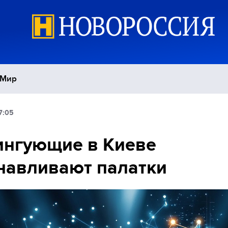
Мир
7:05
Политика
С
ингующие в Киеве
Экономика
П
навливают палатки
Спорт