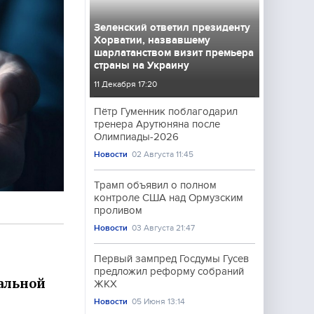
Зеленский ответил президенту
Хорватии, назвавшему
шарлатанством визит премьера
страны на Украину
11 Декабря 17:20
Пётр Гуменник поблагодарил
тренера Арутюняна после
Олимпиады-2026
Новости
02 Августа 11:45
Трамп объявил о полном
контроле США над Ормузским
проливом
Новости
03 Августа 21:47
Первый зампред Госдумы Гусев
предложил реформу собраний
альной
ЖКХ
Новости
05 Июня 13:14