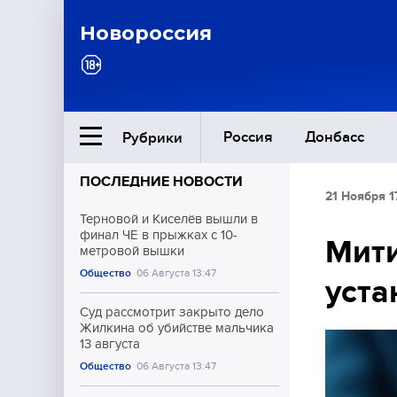
Новороссия
Россия
Донбасс
Рубрики
ПОСЛЕДНИЕ НОВОСТИ
21 Ноября 1
Ближний Восток
Терновой и Киселёв вышли в
финал ЧЕ в прыжках с 10-
Мит
метровой вышки
Общество
Общество
06 Августа 13:47
уста
Культура
Суд рассмотрит закрыто дело
Жилкина об убийстве мальчика
13 августа
Общество
06 Августа 13:47