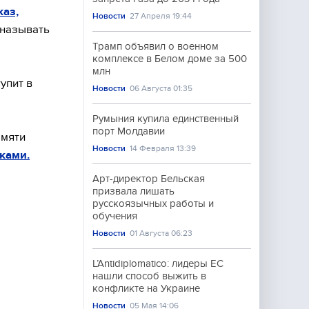
аз,
Новости
27 Апреля 19:44
 называть
Трамп объявил о военном
комплексе в Белом доме за 500
млн
упит в
Новости
06 Августа 01:35
Румыния купила единственный
порт Молдавии
амяти
Новости
14 Февраля 13:39
ками.
Арт-директор Бельская
призвала лишать
русскоязычных работы и
обучения
Новости
01 Августа 06:23
L’Antidiplomatico: лидеры ЕС
нашли способ выжить в
конфликте на Украине
Новости
05 Мая 14:06