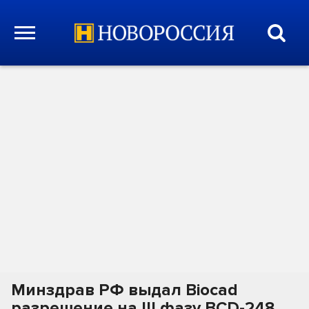
Минздрав РФ выдал Biocad
разрешение на III фазу BCD-248