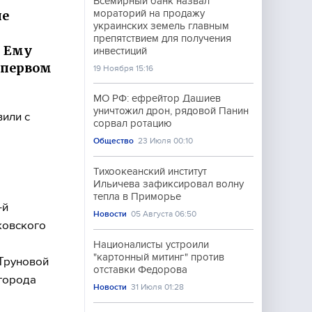
Всемирный банк назвал
ие
мораторий на продажу
украинских земель главным
препятствием для получения
. Ему
инвестиций
 первом
19 Ноября 15:16
МО РФ: ефрейтор Дашиев
уничтожил дрон, рядовой Панин
или с
сорвал ротацию
Общество
23 Июля 00:10
Тихоокеанский институт
Ильичева зафиксировал волну
тепла в Приморье
-й
Новости
05 Августа 06:50
ковского
Националисты устроили
"картонный митинг" против
Труновой
отставки Федорова
города
Новости
31 Июля 01:28