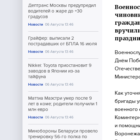
Дептранс Москвы предупредил
Военнос
водителей о жаре до +30
чиновни
градусов
граждан
Новости
06 Августа 13:46
вручили
праздни
Грайфер: выписали 2
пострадавших от БПЛА 16 июля
Военнослу
Новости
06 Августа 13:46
Днём Побе
Nikkei: Toyota приостановит 9
Отечестве
заводов в Японии из-за
Министерс
тайфуна
Новости
06 Августа 13:46
Как уточн
Маттиа Маэстри умер после 9
бригады у
лет в коме; родители получили 1
военного 
млн евро
Коминтерн
Новости
06 Августа 13:46
и помощни
Минобороны Беларуси провело
Воронежа 
тренировку 56-го полка по