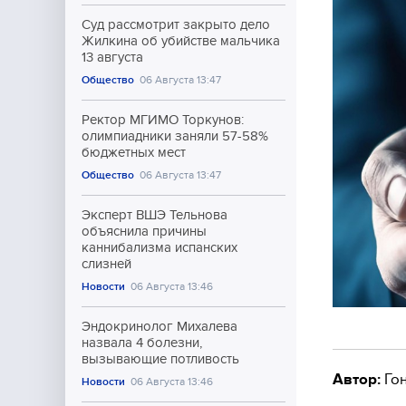
Суд рассмотрит закрыто дело
Жилкина об убийстве мальчика
13 августа
Общество
06 Августа 13:47
Ректор МГИМО Торкунов:
олимпиадники заняли 57-58%
бюджетных мест
Общество
06 Августа 13:47
Эксперт ВШЭ Тельнова
объяснила причины
каннибализма испанских
слизней
Новости
06 Августа 13:46
Эндокринолог Михалева
назвала 4 болезни,
вызывающие потливость
Автор:
Гон
Новости
06 Августа 13:46