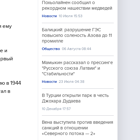
Похьолайнен сообщил о
рекордном нашествии медведей
Новости
10 Июля 15:53
и ему
Балицкий: разрушение ГЭС
повысило соленость Азова до 11
промилле
Общество
06 Августа 08:44
е и
ервый
Мамыкин рассказал о прессинге
"Русского союза Латвии" и
"Стабильности"
Новости
23 Июля 04:38
ю в 1944
ал в
В Турции открыли парк в честь
Джохара Дудаева
10 Декабря 17:57
Вена выступила против введения
санкций в отношении
«Северного потока — 2»