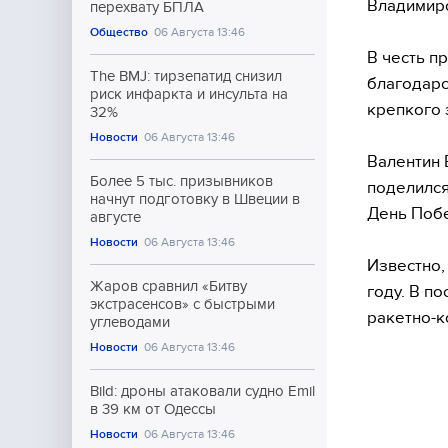
Владимиро
перехвату БПЛА
Общество
06 Августа 13:46
В честь п
The BMJ: тирзепатид снизил
благодарс
риск инфаркта и инсульта на
крепкого 
32%
Новости
06 Августа 13:46
Валентин 
Более 5 тыс. призывников
поделился
начнут подготовку в Швеции в
День Поб
августе
Новости
06 Августа 13:46
Известно,
Жаров сравнил «Битву
году. В п
экстрасенсов» с быстрыми
ракетно-к
углеводами
Новости
06 Августа 13:46
Bild: дроны атаковали судно Emil
в 39 км от Одессы
Новости
06 Августа 13:46