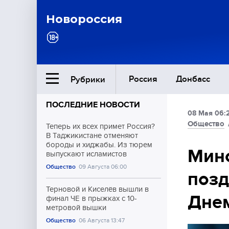
Новороссия
Россия
Донбасс
Рубрики
ПОСЛЕДНИЕ НОВОСТИ
08 Мая 06:
Ближний Восток
Общество
Теперь их всех примет Россия?
В Таджикистане отменяют
бороды и хиджабы. Из тюрем
Общество
Мин
выпускают исламистов
Общество
09 Августа 06:00
позд
Культура
Терновой и Киселёв вышли в
Дне
финал ЧЕ в прыжках с 10-
метровой вышки
Общество
06 Августа 13:47