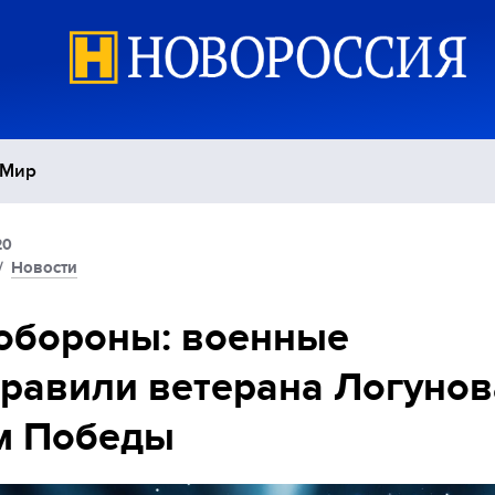
Мир
20
Политика
С
/
Новости
Экономика
П
обороны: военные
равили ветерана Логунов
Спорт
м Победы