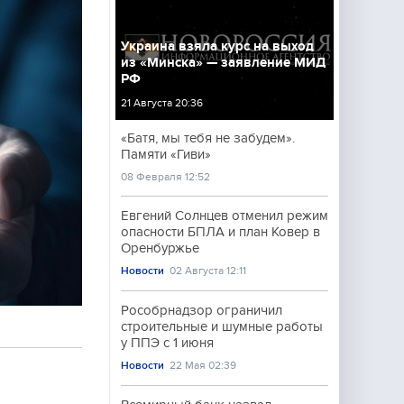
Украина взяла курс на выход
из «Минска» — заявление МИД
РФ
21 Августа 20:36
«Батя, мы тебя не забудем».
Памяти «Гиви»
08 Февраля 12:52
Евгений Солнцев отменил режим
опасности БПЛА и план Ковер в
Оренбуржье
Новости
02 Августа 12:11
Рособрнадзор ограничил
строительные и шумные работы
у ППЭ с 1 июня
Новости
22 Мая 02:39