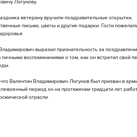
вичу Логунову.
раздника ветерану вручили поздравительные открытки,
твенные письма, цветы и другие подарки. Гости пожелал
здоровья.
Владимирович выразил признательность за поздравлени
 личными воспоминаниями о том, как он встретил свой п
еды.
 что Валентин Владимирович Логунов был призван в арми
ослевоенный период он на протяжении тридцати лет работ
осмической отрасли.