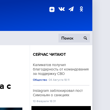
СЕЙЧАС ЧИТАЮТ
пецоперация
Калиматов получил
благодарность от командования
роисшествия
за поддержку СВО
Общество
04 Августа 18:11
а с
Instagram заблокировал пост
Симоньян о санкциях
10 Февраля 18:31