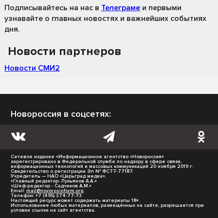
Подписывайтесь на нас
в
Телеграме
и первыми
узнавайте о главных новостях и важнейших событиях
дня.
Новости партнеров
Новости СМИ2
Новороссия в соцсетях:
Сетевое издание «Информационное агентство «Новороссия»
зарегистрировано в Федеральной службе по надзору в сфере связи,
информационных технологий и массовых коммуникаций 20 ноября 2019 г.
Свидетельство о регистрации Эл № ФС77-77187.
Учредитель — НАО «Царьград медиа».
«Главный редактор- Лукьянов А.А.»
«Шеф-редактор - Садчиков А.М.»
Email:
mail@novorosinform.org
Телефон: +7 (495) 374-77-73
Настоящий ресурс может содержать материалы 18+.
Использование любых материалов, размещённых на сайте, разрешается при
условии ссылки на сайт агентства.