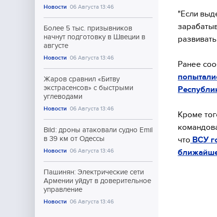
Новости
06 Августа 13:46
"Если выд
зарабатыв
Более 5 тыс. призывников
начнут подготовку в Швеции в
развивать
августе
Новости
06 Августа 13:46
Ранее соо
попытали
Жаров сравнил «Битву
экстрасенсов» с быстрыми
Республик
углеводами
Новости
06 Августа 13:46
Кроме тог
командова
Bild: дроны атаковали судно Emil
в 39 км от Одессы
что
ВСУ го
Новости
06 Августа 13:46
ближайше
Пашинян: Электрические сети
Армении уйдут в доверительное
управление
Новости
06 Августа 13:46