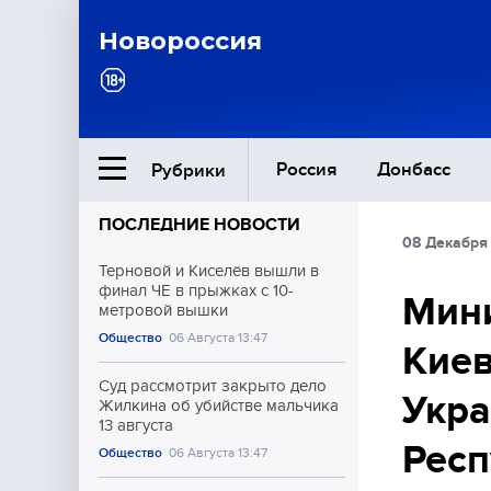
Новороссия
Россия
Донбасс
Рубрики
ПОСЛЕДНИЕ НОВОСТИ
08 Декабря
Ближний Восток
Терновой и Киселёв вышли в
финал ЧЕ в прыжках с 10-
Мини
метровой вышки
Общество
Общество
06 Августа 13:47
Киев
Культура
Суд рассмотрит закрыто дело
Укр
Жилкина об убийстве мальчика
13 августа
Респ
Общество
06 Августа 13:47