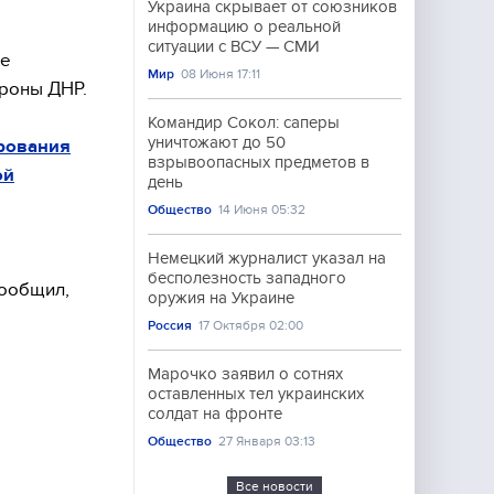
Украина скрывает от союзников
информацию о реальной
ситуации с ВСУ — СМИ
не
Мир
08 Июня 17:11
роны ДНР.
Командир Сокол: саперы
уничтожают до 50
рования
взрывоопасных предметов в
ой
день
Общество
14 Июня 05:32
Немецкий журналист указал на
бесполезность западного
сообщил,
оружия на Украине
Россия
17 Октября 02:00
Марочко заявил о сотнях
оставленных тел украинских
солдат на фронте
Общество
27 Января 03:13
Все новости