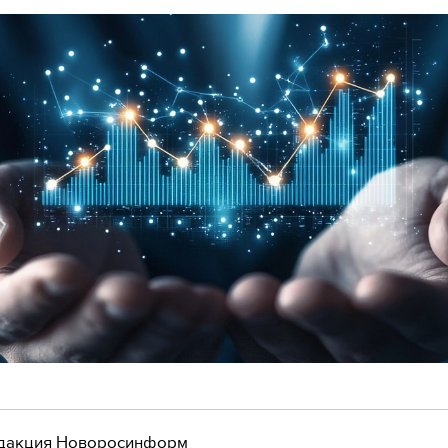
дакция Новоросинформ