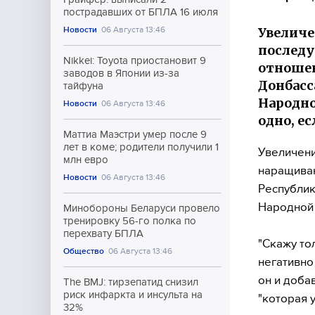
пострадавших от БПЛА 16 июля
Увеличе
Новости
06 Августа 13:46
послед
Nikkei: Toyota приостановит 9
отноше
заводов в Японии из-за
Донбасс
тайфуна
Народно
Новости
06 Августа 13:46
одно, е
Маттиа Маэстри умер после 9
лет в коме; родители получили 1
Увеличени
млн евро
наращива
Новости
06 Августа 13:46
Республик
Народной 
Минобороны Беларуси провело
тренировку 56-го полка по
перехвату БПЛА
"Скажу то
Общество
06 Августа 13:46
негативно
он и доба
The BMJ: тирзепатид снизил
риск инфаркта и инсульта на
"которая 
32%