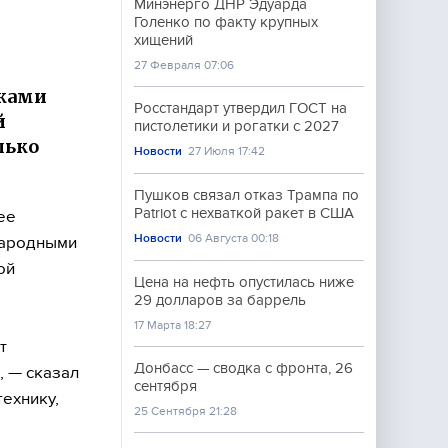
Минэнерго ДНР Эдуарда
Голенко по факту крупных
хищений
27 Февраля 07:06
ками
Росстандарт утвердил ГОСТ на
й
пистолетики и рогатки с 2027
лько
Новости
27 Июля 17:42
Пушков связал отказ Трампа по
Patriot с нехваткой ракет в США
ее
Новости
06 Августа 00:18
Народными
ой
Цена на нефть опустилась ниже
29 долларов за баррель
17 Марта 18:27
т
Донбасс — сводка с фронта, 26
, — сказал
сентября
технику,
25 Сентября 21:28