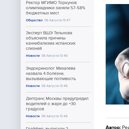
Ректор МГИМО Торкунов:
олимпиадники заняли 57-58%
бюджетных мест
Общество
06 Августа 13:47
Эксперт ВШЭ Тельнова
объяснила причины
каннибализма испанских
слизней
Новости
06 Августа 13:46
Эндокринолог Михалева
назвала 4 болезни,
вызывающие потливость
Новости
06 Августа 13:46
Дептранс Москвы предупредил
водителей о жаре до +30
градусов
Новости
06 Августа 13:46
Автор:
Ре
Грайфер: выписали 2