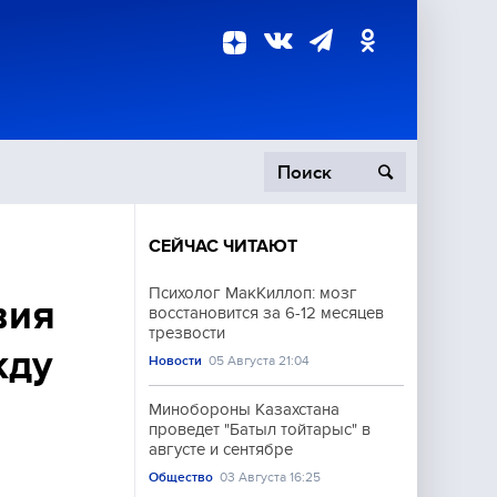
СЕЙЧАС ЧИТАЮТ
пецоперация
Психолог МакКиллоп: мозг
вия
восстановится за 6-12 месяцев
роисшествия
трезвости
жду
Новости
05 Августа 21:04
Минобороны Казахстана
проведет "Батыл тойтарыс" в
августе и сентябре
Общество
03 Августа 16:25