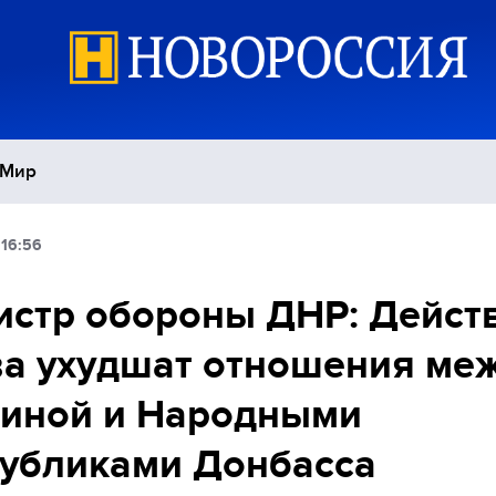
Мир
 16:56
Политика
С
стр обороны ДНР: Дейст
Экономика
П
а ухудшат отношения ме
Спорт
аиной и Народными
убликами Донбасса