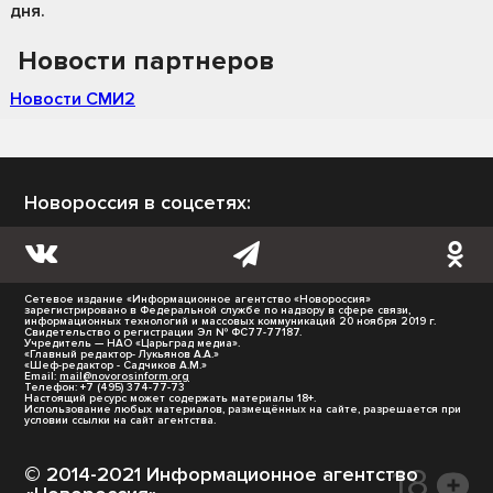
дня.
Новости партнеров
Новости СМИ2
Новороссия в соцсетях:
Сетевое издание «Информационное агентство «Новороссия»
зарегистрировано в Федеральной службе по надзору в сфере связи,
информационных технологий и массовых коммуникаций 20 ноября 2019 г.
Свидетельство о регистрации Эл № ФС77-77187.
Учредитель — НАО «Царьград медиа».
«Главный редактор- Лукьянов А.А.»
«Шеф-редактор - Садчиков А.М.»
Email:
mail@novorosinform.org
Телефон: +7 (495) 374-77-73
Настоящий ресурс может содержать материалы 18+.
Использование любых материалов, размещённых на сайте, разрешается при
условии ссылки на сайт агентства.
© 2014-2021 Информационное агентство