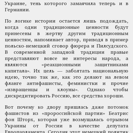
Украине, тень которого замаячила теперь и в
Германии.
По логике истории остается лишь подождать,
когда одни традиционные ценности будут
принесены в жертву другим традиционным
ценностям, напоминает автор, приводя в пример
польско-немецкий сговор фюрера и Пилсудского.
В современной западной традиции правые
представляют вовсе не интересы народа, а
являются «реакционными защитниками
капитала». Их цель — заболтать национальную
идею, точно так же, как это делают на левом
фланге антифашисты, феминистки и прочие
«извращенцы и клоуны». Однако чтобы
дискредитировать Россию, все средства хороши.
Вот почему ко двору пришлась даже потомок
фашистов из «пророссийской партии» Беатрис
фон Шторх, которая уже возмущалась отрывом
Украины от России в качестве депутата
Европарламента. Сегодня этот немецкий политик