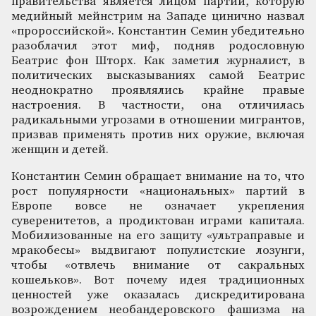
правительства является лицом партии, которую
медийный мейнстрим на Западе цинично назвал
«пророссийской». Константин Семин убедительно
разоблачил этот миф, подняв родословную
Беатрис фон Шторх. Как заметил журналист, в
политических высказываниях самой Беатрис
неоднократно проявлялись крайне правые
настроения. В частности, она отличилась
радикальными угрозами в отношении мигрантов,
призвав применять против них оружие, включая
женщин и детей.
Константин Семин обращает внимание на то, что
рост популярности «национальных» партий в
Европе вовсе не означает укрепления
суверенитетов, а продиктован играми капитала.
Мобилизованные на его защиту «ультраправые и
мракобесы» выдвигают популистские лозунги,
чтобы «отвлечь внимание от сакральных
кошельков». Вот почему идея традиционных
ценностей уже оказалась дискредитирована
возрождением необандеровского фашизма на