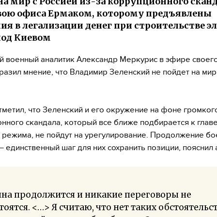
на мир с Россией из-за коррупционного сканд
вою офиса Ермаком, которому предъявлены
ия в легализации денег при строительстве э
под Киевом
й военный аналитик Александр Меркурис в эфире своего
разил мнение, что Владимир Зеленский не пойдет на мир
тметил, что Зеленский и его окружение на фоне громког
нного скандала, который все ближе подбирается к глав
 режима, не пойдут на урегулирование. Продолжение б
— единственный шаг для них сохранить позиции, пояснил 
йна продолжится и никакие переговоры не
тоятся. <…> Я считаю, что нет таких обстоятельс