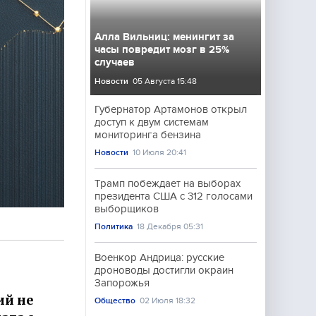
Алла Вильниц: менингит за
часы повредит мозг в 25%
случаев
Новости
05 Августа 15:48
Губернатор Артамонов открыл
доступ к двум системам
мониторинга бензина
Новости
10 Июля 20:41
Трамп побеждает на выборах
президента США с 312 голосами
выборщиков
Политика
18 Декабря 05:31
Военкор Андрица: русские
дроноводы достигли окраин
Запорожья
ий не
Общество
02 Июля 18:32