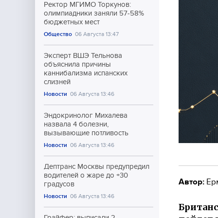
Ректор МГИМО Торкунов:
олимпиадники заняли 57-58%
бюджетных мест
Общество
06 Августа 13:47
Эксперт ВШЭ Тельнова
объяснила причины
каннибализма испанских
слизней
Новости
06 Августа 13:46
Эндокринолог Михалева
назвала 4 болезни,
вызывающие потливость
Новости
06 Августа 13:46
Дептранс Москвы предупредил
водителей о жаре до +30
Автор:
Ер
градусов
Новости
06 Августа 13:46
Британс
Грайфер: выписали 2