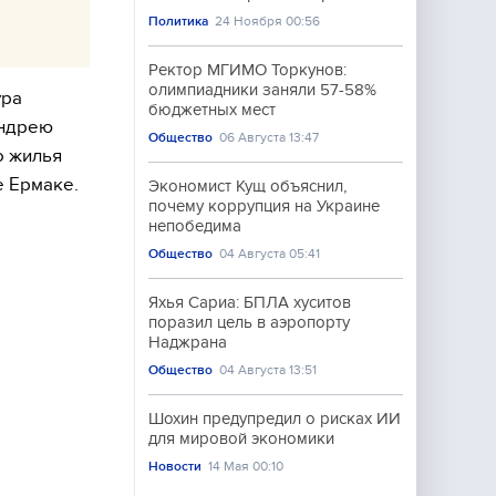
Политика
24 Ноября 00:56
Ректор МГИМО Торкунов:
олимпиадники заняли 57-58%
ура
бюджетных мест
Андрею
Общество
06 Августа 13:47
о жилья
е Ермаке.
Экономист Кущ объяснил,
почему коррупция на Украине
непобедима
Общество
04 Августа 05:41
Яхья Сариа: БПЛА хуситов
поразил цель в аэропорту
Наджрана
Общество
04 Августа 13:51
Шохин предупредил о рисках ИИ
для мировой экономики
Новости
14 Мая 00:10