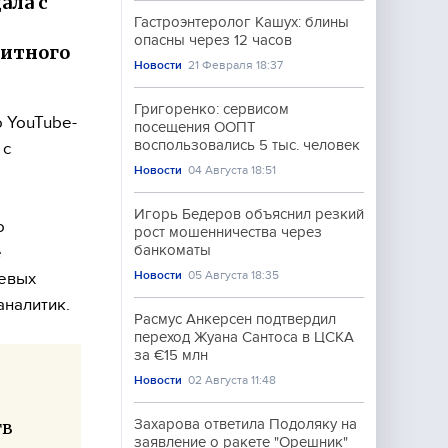
ала с
Гастроэнтеролог Кашух: блины
опасны через 12 часов
литного
Новости
21 Февраля 18:37
Григоренко: сервисом
 YouTube-
посещения ООПТ
воспользовались 5 тыс. человек
 с
Новости
04 Августа 18:51
Игорь Бедеров объяснил резкий
о
рост мошенничества через
банкоматы
е
Новости
05 Августа 18:35
оевых
аналитик.
Расмус Анкерсен подтвердил
переход Жуана Сантоса в ЦСКА
за €15 млн
Новости
02 Августа 11:48
Захарова ответила Подоляку на
тв
заявление о ракете "Орешник"