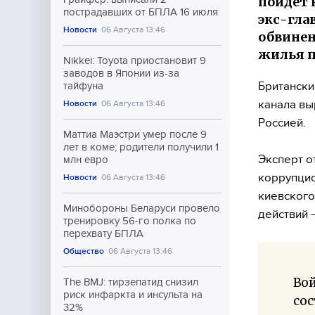
пойдет 
пострадавших от БПЛА 16 июля
экс-гла
Новости
06 Августа 13:46
обвинен
жилья 
Nikkei: Toyota приостановит 9
заводов в Японии из-за
Британски
тайфуна
канала вы
Новости
06 Августа 13:46
Россией.
Маттиа Маэстри умер после 9
лет в коме; родители получили 1
Эксперт о
млн евро
коррупцио
Новости
06 Августа 13:46
киевского
Минобороны Беларуси провело
действий 
тренировку 56-го полка по
перехвату БПЛА
Общество
06 Августа 13:46
Во
The BMJ: тирзепатид снизил
риск инфаркта и инсульта на
сос
32%