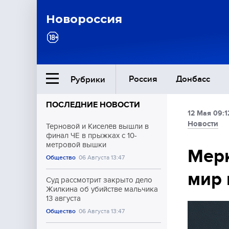
Новороссия
Россия
Донбасс
Рубрики
ПОСЛЕДНИЕ НОВОСТИ
12 Мая 09:1
Ближний Восток
Новости
Терновой и Киселёв вышли в
финал ЧЕ в прыжках с 10-
метровой вышки
Общество
Мерк
Общество
06 Августа 13:47
мир 
Культура
Суд рассмотрит закрыто дело
Жилкина об убийстве мальчика
13 августа
Общество
06 Августа 13:47