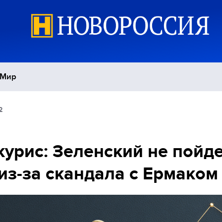
Мир
2
Политика
С
Экономика
П
урис: Зеленский не пойде
из-за скандала с Ермаком
Спорт