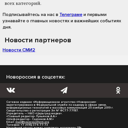
всех категорий.
Подписывайтесь на нас
в
Телеграме
и первыми
узнавайте о главных новостях и важнейших событиях
дня.
Новости партнеров
Новости СМИ2
Новороссия в соцсетях:
Сетевое издание «Информационное агентство «Новороссия»
зарегистрировано в Федеральной службе по надзору в сфере связи,
информационных технологий и массовых коммуникаций 20 ноября 2019 г.
Свидетельство о регистрации Эл № ФС77-77187.
Учредитель — НАО «Царьград медиа».
«Главный редактор- Лукьянов А.А.»
«Шеф-редактор - Садчиков А.М.»
Email:
mail@novorosinform.org
Телефон: +7 (495) 374-77-73
Настоящий ресурс может содержать материалы 18+.