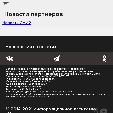
дня.
Новости партнеров
Новости СМИ2
Новороссия в соцсетях:
Сетевое издание «Информационное агентство «Новороссия»
зарегистрировано в Федеральной службе по надзору в сфере связи,
информационных технологий и массовых коммуникаций 20 ноября 2019 г.
Свидетельство о регистрации Эл № ФС77-77187.
Учредитель — НАО «Царьград медиа».
«Главный редактор- Лукьянов А.А.»
«Шеф-редактор - Садчиков А.М.»
Email:
mail@novorosinform.org
Телефон: +7 (495) 374-77-73
Настоящий ресурс может содержать материалы 18+.
Использование любых материалов, размещённых на сайте, разрешается при
условии ссылки на сайт агентства.
© 2014-2021 Информационное агентство