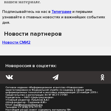
нашем материале.
Подписывайтесь на нас
в
Телеграме
и первыми
узнавайте о главных новостях и важнейших событиях
дня.
Новости партнеров
Новости СМИ2
Новороссия в соцсетях:
Сетевое издание «Информационное агентство «Новороссия»
зарегистрировано в Федеральной службе по надзору в сфере связи,
информационных технологий и массовых коммуникаций 20 ноября 2019 г.
Свидетельство о регистрации Эл № ФС77-77187.
Учредитель — НАО «Царьград медиа».
«Главный редактор- Лукьянов А.А.»
«Шеф-редактор - Садчиков А.М.»
Email:
mail@novorosinform.org
Телефон: +7 (495) 374-77-73
Настоящий ресурс может содержать материалы 18+.