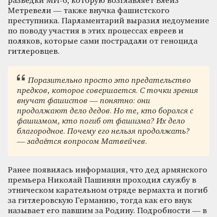
разведки МИ-6, которую возглавляет Блейз
Метревели — также внучка фашистского
преступника. Парламентарий выразил недоумение
по поводу участия в этих процессах евреев и
поляков, которые сами пострадали от геноцида
гитлеровцев.
Поразительно просто это предательство
предков, которое совершается. С точки зрения
внучат фашистов — понятно: они
продолжают дело дедов. Но те, кто боролся с
фашизмом, кто погиб от фашизма? Их дело
благородное. Почему его нельзя продолжать?
— задаётся вопросом Матвейчев.
Ранее появилась информация, что дед армянского
премьера Николай Пашинян проходил службу в
этническом карательном отряде вермахта и погиб
за гитлеровскую Германию, тогда как его внук
называет его павшим за Родину. Подробности — в