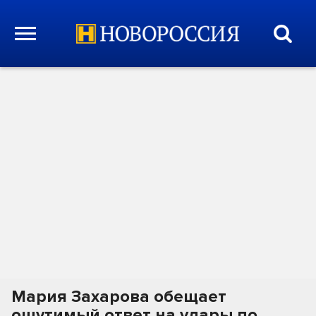
Мария Захарова обещает
ощутимый ответ на удары по