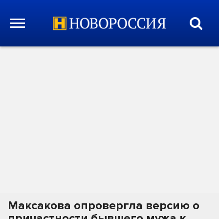
Максакова опровергла версию о
причастности бывшего мужа к