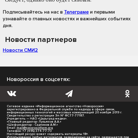
следует, однако оно будет слабым.
Подписывайтесь на нас
в
Телеграме
и первыми
узнавайте о главных новостях и важнейших событиях
дня.
Новости партнеров
Новости СМИ2
Новороссия в соцсетях:
Сетевое издание «Информационное агентство «Новороссия»
зарегистрировано в Федеральной службе по надзору в сфере связи,
информационных технологий и массовых коммуникаций 20 ноября 2019 г.
Свидетельство о регистрации Эл № ФС77-77187.
Учредитель — НАО «Царьград медиа».
«Главный редактор- Лукьянов А.А.»
«Шеф-редактор - Садчиков А.М.»
Email:
mail@novorosinform.org
Телефон: +7 (495) 374-77-73
Настоящий ресурс может содержать материалы 18+.
Использование любых материалов, размещённых на сайте, разрешается при