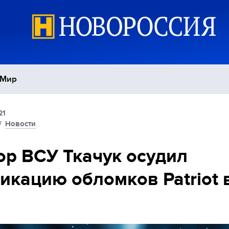
Мир
21
Политика
С
/
Новости
Экономика
П
р ВСУ Ткачук осудил
икацию обломков Patriot 
Спорт