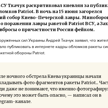
СУ Ткачук раскритиковал киевлян за публи
омков Patriot. В ночь на 15 июня загорелся
ий собор Киево-Печерской лавры. Минобор
 о поражении лавры ракетой Patriot ВСУ, а За
 вбросы о причастности России фейком.
ружённых сил Украины Андрей Ткачук заявил, что жите
ало публиковать в интернете кадры обломков ракеты с
кетной обороны Patriot.
ле ночного обстрела Киева украинцы начали
ладывать фото фрагментов ракеты Patriot... Час
ди даже не понимают, что именно фотографир
очему это может быть опасно, — написал он в
egram-канале.