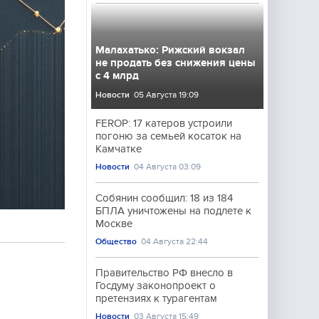
Малахатько: Рижский вокзал
не продать без снижения цены
с 4 млрд
Новости
05 Августа 19:09
FEROP: 17 катеров устроили
погоню за семьей косаток на
Камчатке
Новости
04 Августа 03:09
Собянин сообщил: 18 из 184
БПЛА уничтожены на подлете к
Москве
Общество
04 Августа 22:44
Правительство РФ внесло в
Госдуму законопроект о
претензиях к турагентам
Новости
03 Августа 15:49