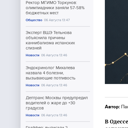
Ректор МГИМО Торкунов:
олимпиадники заняли 57-58%
бюджетных мест
Общество
06 Августа 13:47
Эксперт ВШЭ Тельнова
объяснила причины
каннибализма испанских
слизней
Новости
06 Августа 13:46
Эндокринолог Михалева
назвала 4 болезни,
вызывающие потливость
Новости
06 Августа 13:46
Дептранс Москвы предупредил
водителей о жаре до +30
Автор:
Па
градусов
Новости
06 Августа 13:46
В Одесс
Грайфер: выписали 2