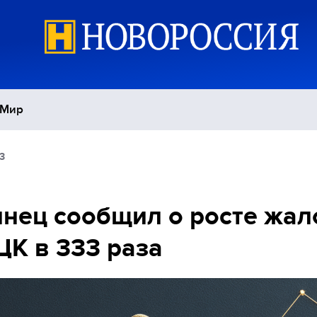
Мир
3
Политика
С
Экономика
П
нец сообщил о росте жал
ЦК в 333 раза
Спорт