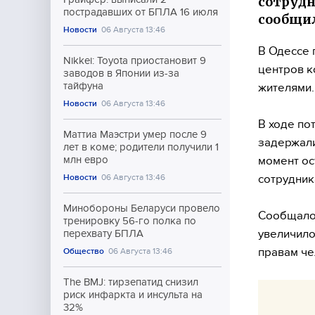
сотрудн
пострадавших от БПЛА 16 июля
сообщил
Новости
06 Августа 13:46
В Одессе 
Nikkei: Toyota приостановит 9
центров к
заводов в Японии из-за
тайфуна
жителями.
Новости
06 Августа 13:46
В ходе по
Маттиа Маэстри умер после 9
задержали
лет в коме; родители получили 1
момент ос
млн евро
сотрудник
Новости
06 Августа 13:46
Минобороны Беларуси провело
Сообщалос
тренировку 56-го полка по
увеличило
перехвату БПЛА
правам че
Общество
06 Августа 13:46
The BMJ: тирзепатид снизил
риск инфаркта и инсульта на
32%