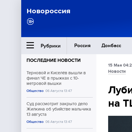
Новороссия
Россия
Донбасс
Рубрики
ПОСЛЕДНИЕ НОВОСТИ
15 Мая 04:2
Ближний Восток
Новости
Терновой и Киселёв вышли в
финал ЧЕ в прыжках с 10-
метровой вышки
Общество
Луби
Общество
06 Августа 13:47
на Т
Культура
Суд рассмотрит закрыто дело
Жилкина об убийстве мальчика
13 августа
Общество
06 Августа 13:47