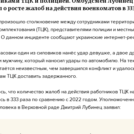
иками ТЦК и полицией. Омбудсмен Лубинец
 о росте жалоб на действия военкоматов в 333
произошло столкновение между сотрудниками территор
омплектования (ТЦК), представителями полиции и местн
 О данном инциденте сообщают украинские интернет-ре
тасовки один из силовиков нанёс удар девушке, а двое д
 мужчину, который наносил удары по автомобилю. На т
таётся неизвестным, чем завершился конфликт и удалос
ам ТЦК доставить задержанного.
ь, что количество жалоб на действия работников ТЦК н
сь в 333 раза по сравнению с 2022 годом. Уполномочен
ловека в Верховной раде Дмитрий Лубинец заявил: