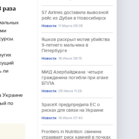
 раза
S7 Airlines доставила вывозной
рейс из Дубая в Новосибирск
иальных
Новости
11 Марта 09:05
ыми
сурсы.
Яшков раскрыл мотив убийства
9-летнего мальчика в
Петербурге
ругих
Новости
18 Июня 08:15
екущий
ь ли
МИД Азербайджана: четыре
гражданина погибли при атаке
БПЛА
Новости
09 Июня 11:26
а Украине
ный по
SpaceX предупредила ЕС о
рисках для связи на Украине
Новости
19 Июня 07:40
Frontiers in Nutrition: свинина
утраивает риск камней в почках