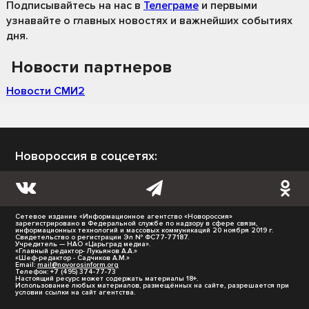
Подписывайтесь на нас
в
Телеграме
и первыми
узнавайте о главных новостях и важнейших событиях
дня.
Новости партнеров
Новости СМИ2
Новороссия в соцсетях:
Сетевое издание «Информационное агентство «Новороссия»
зарегистрировано в Федеральной службе по надзору в сфере связи,
информационных технологий и массовых коммуникаций 20 ноября 2019 г.
Свидетельство о регистрации Эл № ФС77-77187.
Учредитель — НАО «Царьград медиа».
«Главный редактор- Лукьянов А.А.»
«Шеф-редактор - Садчиков А.М.»
Email:
mail@novorosinform.org
Телефон: +7 (495) 374-77-73
Настоящий ресурс может содержать материалы 18+.
Использование любых материалов, размещённых на сайте, разрешается при
условии ссылки на сайт агентства.