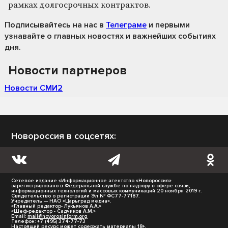
рамках долгосрочных контрактов.
Подписывайтесь на нас
в
Телеграме
и первыми
узнавайте о главных новостях и важнейших событиях
дня.
Новости партнеров
Новости СМИ2
Новороссия в соцсетях:
Сетевое издание «Информационное агентство «Новороссия»
зарегистрировано в Федеральной службе по надзору в сфере связи,
информационных технологий и массовых коммуникаций 20 ноября 2019 г.
Свидетельство о регистрации Эл № ФС77-77187.
Учредитель — НАО «Царьград медиа».
«Главный редактор- Лукьянов А.А.»
«Шеф-редактор - Садчиков А.М.»
Email:
mail@novorosinform.org
Телефон: +7 (495) 374-77-73
Настоящий ресурс может содержать материалы 18+.