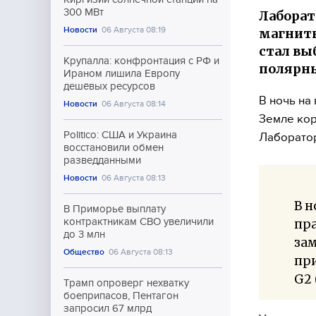
300 МВт
Лаборат
Новости
06 Августа 08:19
магнитн
стал вы
Крупалла: конфронтация с РФ и
полярны
Ираном лишила Европу
дешёвых ресурсов
В ночь на
Новости
06 Августа 08:14
Земле кор
Politico: США и Украина
Лаборатор
восстановили обмен
разведданными
Новости
06 Августа 08:13
В н
В Приморье выплату
контрактникам СВО увеличили
пра
до 3 млн
зам
Общество
06 Августа 08:13
пр
G2 
Трамп опроверг нехватку
боеприпасов, Пентагон
запросил 67 млрд