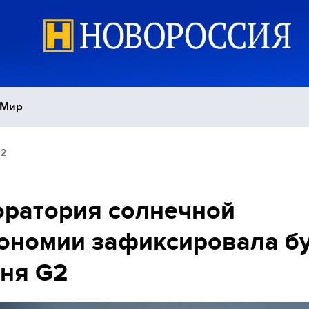
Мир
02
Политика
С
Экономика
П
ратория солнечной
ономии зафиксировала б
Спорт
ня G2