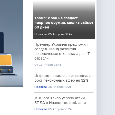
Трамп: Иран не создаст
ядерное оружие, сделка займет
60 дней
Новости
05 Августа 06:47
Премьер Украины предложил
создать Фонд развития
человеческого капитала для IT-
отрасли
04 Сентября 08:41
Информзащита зафиксировала
рост пенсионных афер на 32%
Новости
26 Апреля 12:21
МЧС объявило угрозу атаки
БПЛА в Ивановской области
Новости
05 Августа 18:24