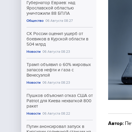
Губернатор Евраев: над
Ярославской областью
уничтожили 88 БПЛА
Общество
06 Августа 08:27
СК России оценил ущерб от
боевиков в Курской области в
504 млрд
Новости
06 Августа 08:23
Трамп объявил о 60% мировых
запасов нефти и газа с
Венесуэлой
Новости
06 Августа 08:23
Пушков объяснил отказ США от
Patriot для Киева нехваткой 800
ракет
Новости
06 Августа 08:22
Автор:
Пе
Путин анонсировал запуск в
Киргизии солнечной станции на