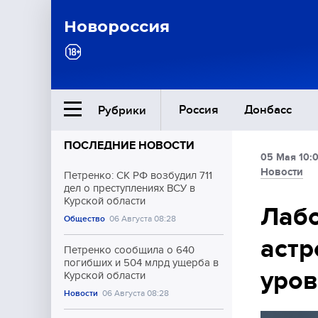
Новороссия
Россия
Донбасс
Рубрики
ПОСЛЕДНИЕ НОВОСТИ
05 Мая 10:
Ближний Восток
Новости
Петренко: СК РФ возбудил 711
дел о преступлениях ВСУ в
Курской области
Общество
Лабо
Общество
06 Августа 08:28
астр
Культура
Петренко сообщила о 640
погибших и 504 млрд ущерба в
уров
Курской области
Новости
06 Августа 08:28