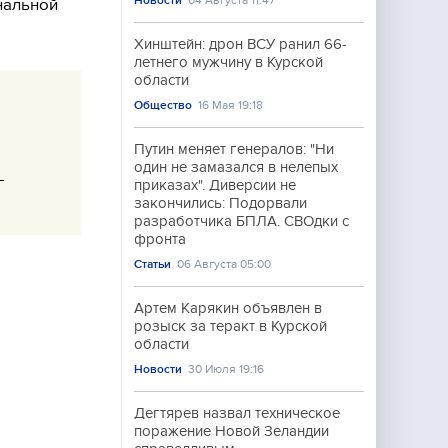
Новости
04 Августа 11:47
нальной
Хинштейн: дрон ВСУ ранил 66-
летнего мужчину в Курской
области
Общество
16 Мая 19:18
Путин меняет генералов: "Ни
один не замазался в нелепых
-
приказах". Диверсии не
закончились: Подорвали
разработчика БПЛА. СВОдки с
фронта
Статьи
06 Августа 05:00
Артем Карякин объявлен в
розыск за теракт в Курской
области
Новости
30 Июля 19:16
Дегтярев назвал техническое
поражение Новой Зеландии