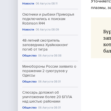
Уточняетс
Новости
06 Августа 08:11
плазмы, з
Охотники и рыбаки Приморья
подключились к поискам
Robinson R44
Новости
06 Августа 08:09
Бур
зап
48-летний смотритель
кот
заповедника Хуайкхакхэнг
погиб от тигра
бал
Общество
06 Августа 08:08
Минобороны России заявило о
поражении 2 сухогрузов у
Одессы
Общество
06 Августа 08:01
Слюсарь доложил об
уничтожении более 20 БПЛА
над шестью районами
Общество
06 Августа 08:01