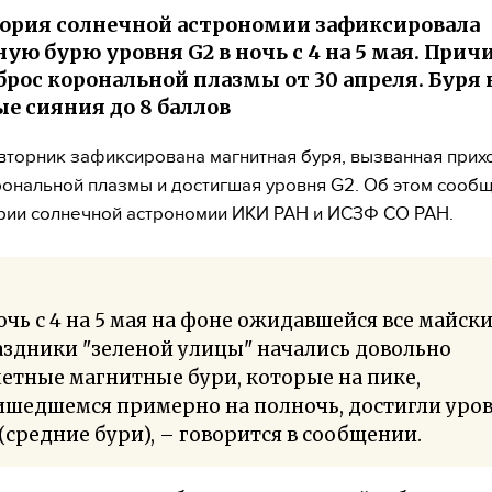
ория солнечной астрономии зафиксировала
ую бурю уровня G2 в ночь с 4 на 5 мая. Прич
брос корональной плазмы от 30 апреля. Буря
е сияния до 8 баллов
 вторник зафиксирована магнитная буря, вызванная прих
ональной плазмы и достигшая уровня G2. Об этом сообщ
ии солнечной астрономии ИКИ РАН и ИСЗФ СО РАН.
очь с 4 на 5 мая на фоне ожидавшейся все майск
здники "зеленой улицы" начались довольно
етные магнитные бури, которые на пике,
ишедшемся примерно на полночь, достигли уро
(средние бури), – говорится в сообщении.