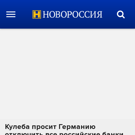
Кулеба просит Германию
отключить все российские банки