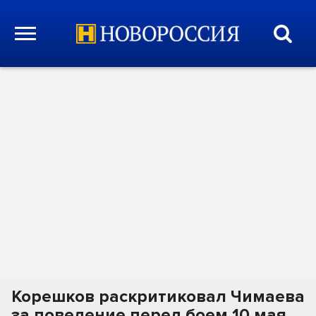
Корешков раскритиковал Чимаева
за поведение перед боем 10 мая