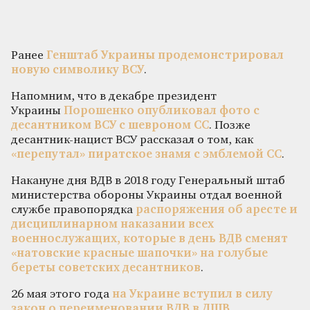
Ранее
Генштаб Украины продемонстрировал
новую символику ВСУ
.
Напомним, что в декабре президент
Украины
Порошенко опубликовал фото с
десантником ВСУ с шевроном СС
. Позже
десантник-нацист ВСУ рассказал о том, как
«перепутал» пиратское знамя с эмблемой СС
.
Накануне дня ВДВ в 2018 году Генеральный штаб
министерства обороны Украины отдал военной
службе правопорядка
распоряжения об аресте и
дисциплинарном наказании всех
военнослужащих, которые в день ВДВ сменят
«натовские красные шапочки» на голубые
береты советских десантников
.
26 мая этого года
на Украине вступил в силу
закон о переименовании ВДВ в ДШВ
.