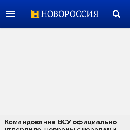
Командование ВСУ официально
утвердило шевроны с черепами