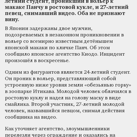
летний студент, проникший в вольер к
макаке Панчу в ростовой кукле, и 27-летний
певец, снимавший видео. Оба не признают
вину.
В Японии задержаны двое мужчин,
подозреваемых в незаконном проникновении в
вольер со всемирно известным детёнышем
японской макаки по кличке Панч. Об этом
сообщило японское агентство Киодо. Инцидент
произошёл в воскресенье.
Одним из фигурантов является 24-летний студент.
Он проник в вольер, представляющий собой
устроенную ниже уровня земли «обезьянью горку»
в зоопарке Итикава. Молодой человек облачился в
ростовую куклу и надел на голову маску в виде
смайлика. Второй участник, 27-летний молодой
человек, назвавшийся певцом, снимал действия
сообщника на видео.
Как уточняет агентство, злоумышленники
перелезли через ограждение и оказались на