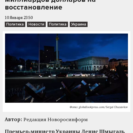
восстановление
10 Января 23:50
Политика
Новости
Политика
Украина
Фото: globallookpress.com/Sergei Chuzavkov
Автор:
Редакция Новоросинформ
Премьер-министр Украины Денис Шмыгаль