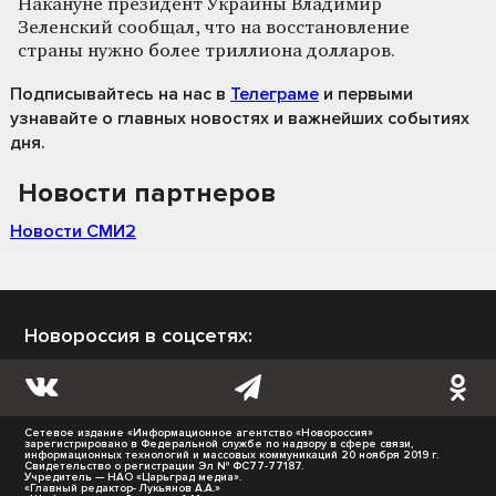
Накануне президент Украины Владимир
Зеленский сообщал, что на восстановление
страны нужно более триллиона долларов.
Подписывайтесь на нас
в
Телеграме
и первыми
узнавайте о главных новостях и важнейших событиях
дня.
Новости партнеров
Новости СМИ2
Новороссия в соцсетях:
Сетевое издание «Информационное агентство «Новороссия»
зарегистрировано в Федеральной службе по надзору в сфере связи,
информационных технологий и массовых коммуникаций 20 ноября 2019 г.
Свидетельство о регистрации Эл № ФС77-77187.
Учредитель — НАО «Царьград медиа».
«Главный редактор- Лукьянов А.А.»