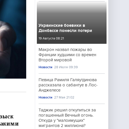
Украинские боевики в
Донбассе понесли потери
19 Августа 08:21
Макрон назвал пожары во
Франции худшими со времен
Второй мировой
Новости
28 Июля 09:39
Певица Рамиля Галяутдинова
рассказала о сабантуе в Лос-
Анджелесе
Новости
27 Мая 21:02
Таджик решил откупиться за
погашенный Вечный огонь.
озыск
Откуда у "малоимущих"
Такими
мигрантов 2 миллиона?