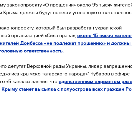
му законопроекту «О прощении» около 95 тысяч жителе
и Крыма должны будут понести уголовную ответственнос
законопроекту, который был разработан украинской
ной организацией «Сила права»,
около 15 тысяч жител
 жителей Донбасса «не подлежат прощению» и должны 
головную ответственность.
что депутат Верховной рады Украины, лидер запрещенно
еджлиса крымско-татарского народа»* Чубаров в эфире
го «5 канала» заявил, что
единственным вариантом раз
 Крыму станет высылка с полуострова всех граждан Ро