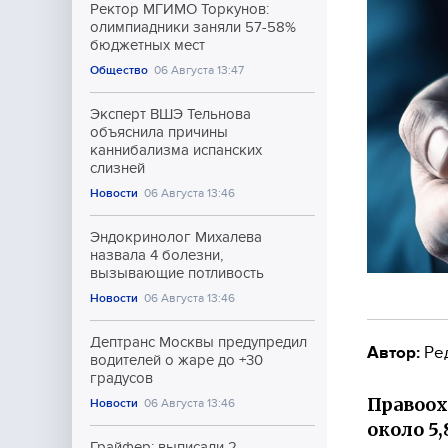
Ректор МГИМО Торкунов:
олимпиадники заняли 57-58%
бюджетных мест
Общество
06 Августа 13:47
Эксперт ВШЭ Тельнова
объяснила причины
каннибализма испанских
слизней
Новости
06 Августа 13:46
Эндокринолог Михалева
назвала 4 болезни,
вызывающие потливость
Новости
06 Августа 13:46
Дептранс Москвы предупредил
Автор:
Ре
водителей о жаре до +30
градусов
Правоох
Новости
06 Августа 13:46
около 5
Грайфер: выписали 2