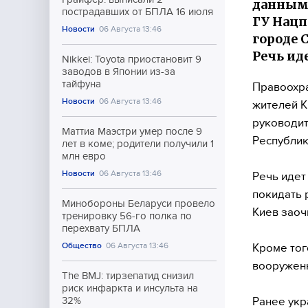
данными
пострадавших от БПЛА 16 июля
ГУ Нацп
Новости
06 Августа 13:46
городе 
Речь ид
Nikkei: Toyota приостановит 9
заводов в Японии из-за
тайфуна
Правоохра
Новости
06 Августа 13:46
жителей К
руководит
Маттиа Маэстри умер после 9
Республик
лет в коме; родители получили 1
млн евро
Новости
06 Августа 13:46
Речь идет
покидать 
Минобороны Беларуси провело
Киев заоч
тренировку 56-го полка по
перехвату БПЛА
Общество
06 Августа 13:46
Кроме тог
вооруженн
The BMJ: тирзепатид снизил
риск инфаркта и инсульта на
Ранее укр
32%