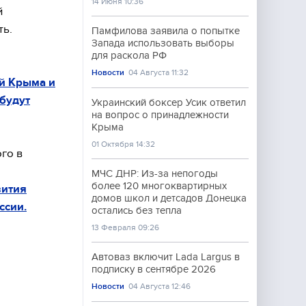
14 Июня 10:36
й
ть.
Памфилова заявила о попытке
Запада использовать выборы
для раскола РФ
Новости
04 Августа 11:32
ей Крыма и
будут
Украинский боксер Усик ответил
на вопрос о принадлежности
Крыма
01 Октября 14:32
го в
МЧС ДНР: Из-за непогоды
более 120 многоквартирных
вития
домов школ и детсадов Донецка
ссии.
остались без тепла
13 Февраля 09:26
Автоваз включит Lada Largus в
подписку в сентябре 2026
Новости
04 Августа 12:46