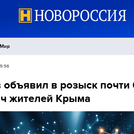
Мир
15:56
Политика
С
 объявил в розыск почти 
Экономика
П
ч жителей Крыма
Спорт