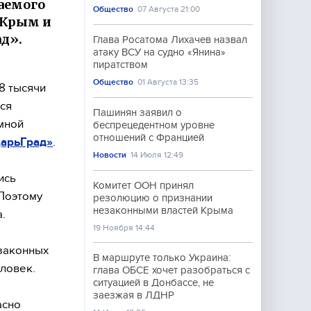
аемого
Общество
07 Августа 21:00
 Крым и
д».
Глава Росатома Лихачев назвал
атаку ВСУ на судно «Янина»
пиратством
Общество
01 Августа 13:35
8 тысячи
ся
Пашинян заявил о
мной
беспрецедентном уровне
отношений с Францией
ЦарьГрад»
.
Новости
14 Июля 12:49
ись
Комитет ООН принял
 Поэтому
резолюцию о признании
незаконными властей Крыма
.
19 Ноября 14:44
езаконных
В маршруте только Украина:
ловек.
глава ОБСЕ хочет разобраться с
ситуацией в Донбассе, не
заезжая в ЛДНР
асно