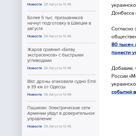
украинско
Новости
06 Августа 13:46
Донбасса 
Более 5 тыс. призывников
начнут подготовку в Швеции в
Согласно 
августе
обществен
Новости
06 Августа 13:46
80 тысяч
Жаров сравнил «Битву
понести у
экстрасенсов» с быстрыми
углеводами
Добавим, 
Новости
06 Августа 13:46
России «М
Bild: дроны атаковали судно Emil
украинско
в 39 км от Одессы
событий в
Новости
06 Августа 13:46
Пашинян: Электрические сети
Армении уйдут в доверительное
управление
Новости
06 Августа 13:46