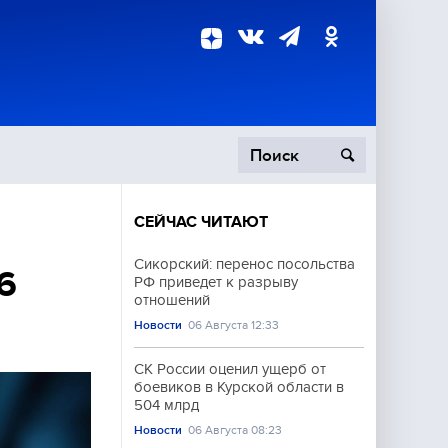
СЕЙЧАС ЧИТАЮТ
пецоперация
Сикорский: перенос посольства
6
РФ приведет к разрыву
роисшествия
отношений
Новости
06 Августа 12:33
СК России оценил ущерб от
боевиков в Курской области в
504 млрд
Новости
06 Августа 08:23