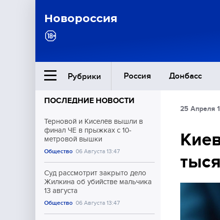
Новороссия
Россия
Донбасс
Рубрики
ПОСЛЕДНИЕ НОВОСТИ
25 Апреля 
Ближний Восток
Терновой и Киселёв вышли в
финал ЧЕ в прыжках с 10-
Киев
метровой вышки
Общество
Общество
06 Августа 13:47
тыся
Культура
Суд рассмотрит закрыто дело
Жилкина об убийстве мальчика
13 августа
Общество
06 Августа 13:47