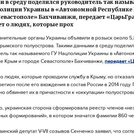
 в среду поделился руководитель так назыв
олиции Украины в «Автономной Республике
Севастополе» Бахчиванжи, передает «ЦарьГра
ет о людях, которые прох
нительные органы Украины объявили в розыск около 5,
рымского полуострова. Такими данными в среду поделил
ель так называемого ГУ Нацполиции Украины в «Автоно
е Крым и городе Севастополе» Бахчиванжи,
передает «
 о людях, которые проходили службу в Крыму, но отказал
регион после его вхождения в состав России в 2014 году.
но обвиняет их в причастности к «оккупации» полуострова
о, украинская сторона сформировала реестр членов «н
ых формирований», в котором значатся фамилии 860 че
аинский депутат V-VII созывов Сенченко заявил, что согл