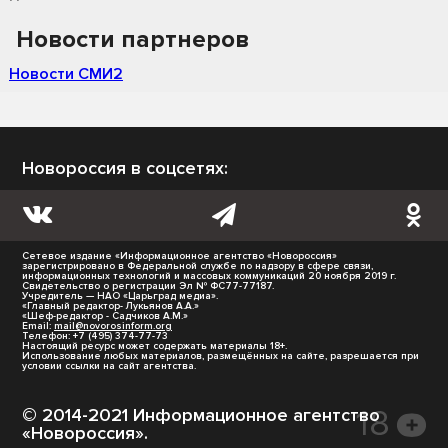
Новости партнеров
Новости СМИ2
Новороссия в соцсетях:
Сетевое издание «Информационное агентство «Новороссия»
зарегистрировано в Федеральной службе по надзору в сфере связи,
информационных технологий и массовых коммуникаций 20 ноября 2019 г.
Свидетельство о регистрации Эл № ФС77-77187.
Учредитель — НАО «Царьград медиа».
«Главный редактор- Лукьянов А.А.»
«Шеф-редактор - Садчиков А.М.»
Email:
mail@novorosinform.org
Телефон: +7 (495) 374-77-73
Настоящий ресурс может содержать материалы 18+.
Использование любых материалов, размещённых на сайте, разрешается при
условии ссылки на сайт агентства.
© 2014-2021 Информационное агентство
«Новороссия».