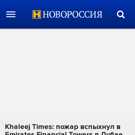
Khaleej Times: пожар вспыхнул в
Emirates Financial Towers в Дубае