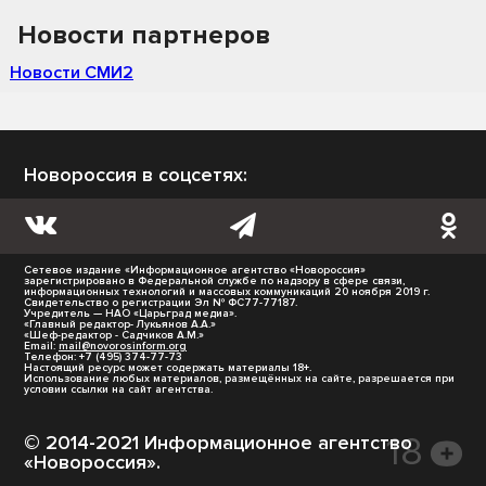
Новости партнеров
Новости СМИ2
Новороссия в соцсетях:
Сетевое издание «Информационное агентство «Новороссия»
зарегистрировано в Федеральной службе по надзору в сфере связи,
информационных технологий и массовых коммуникаций 20 ноября 2019 г.
Свидетельство о регистрации Эл № ФС77-77187.
Учредитель — НАО «Царьград медиа».
«Главный редактор- Лукьянов А.А.»
«Шеф-редактор - Садчиков А.М.»
Email:
mail@novorosinform.org
Телефон: +7 (495) 374-77-73
Настоящий ресурс может содержать материалы 18+.
Использование любых материалов, размещённых на сайте, разрешается при
условии ссылки на сайт агентства.
© 2014-2021 Информационное агентство
«Новороссия».