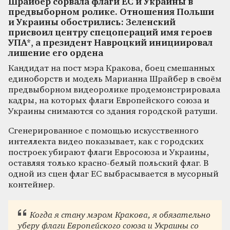
Шрайбер сорвала флаги ЕС и Украины в
предвыборном ролике. Отношения Польши
и Украины обострились: Зеленский
присвоил центру спецопераций имя героев
УПА*, а президент Навроцкий инициировал
лишение его ордена
Кандидат на пост мэра Кракова, боец смешанных
единоборств и модель Марианна Шрайбер в своём
предвыборном видеоролике продемонстрировала
кадры, на которых флаги Европейского союза и
Украины снимаются со здания городской ратуши.
Сгенерированное с помощью искусственного
интеллекта видео показывает, как с городских
построек убирают флаги Евросоюза и Украины,
оставляя только красно-белый польский флаг. В
одной из сцен флаг ЕС выбрасывается в мусорный
контейнер.
Когда я стану мэром Кракова, я обязательно
уберу флаги Европейского союза и Украины со