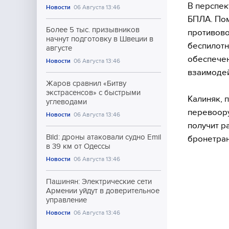
В перспек
Новости
06 Августа 13:46
БПЛА. Пом
Более 5 тыс. призывников
противово
начнут подготовку в Швеции в
беспилотн
августе
обеспечен
Новости
06 Августа 13:46
взаимодей
Жаров сравнил «Битву
экстрасенсов» с быстрыми
Калиняк, 
углеводами
перевоору
Новости
06 Августа 13:46
получит р
Bild: дроны атаковали судно Emil
бронетран
в 39 км от Одессы
Новости
06 Августа 13:46
Пашинян: Электрические сети
Армении уйдут в доверительное
управление
Новости
06 Августа 13:46