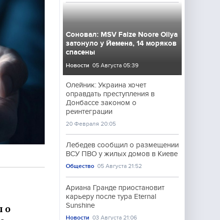
Соновал: MSV Faize Noore Oliya
затонуло у Йемена, 14 моряков
спасены
Новости
05 Августа 05:39
Олейник: Украина хочет
оправдать преступления в
Донбассе законом о
реинтеграции
20 Февраля 20:05
Лебедев сообщил о размещении
ВСУ ПВО у жилых домов в Киеве
Общество
05 Августа 21:52
Ариана Гранде приостановит
карьеру после тура Eternal
Sunshine
 о
Новости
03 Августа 21:06