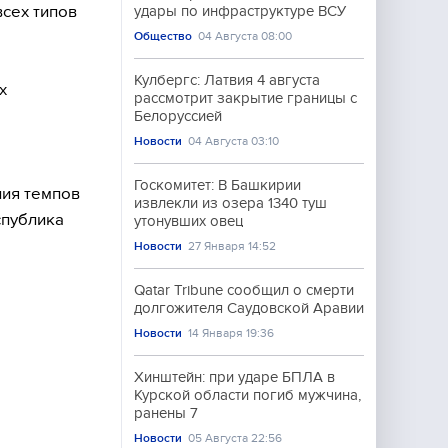
всех типов
удары по инфраструктуре ВСУ
Общество
04 Августа 08:00
Кулбергс: Латвия 4 августа
х
рассмотрит закрытие границы с
Белоруссией
Новости
04 Августа 03:10
Госкомитет: В Башкирии
ния темпов
извлекли из озера 1340 туш
спублика
утонувших овец
Новости
27 Января 14:52
Qatar Tribune сообщил о смерти
долгожителя Саудовской Аравии
Новости
14 Января 19:36
Хинштейн: при ударе БПЛА в
Курской области погиб мужчина,
ранены 7
Новости
05 Августа 22:56