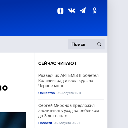
СЕЙЧАС ЧИТАЮТ
пецоперация
Разведчик ARTEMIS II облетел
Калининград и взял курс на
роисшествия
во
Черное море
Общество
05 Августа 15:11
Сергей Миронов предложил
засчитывать уход за ребенком
до 3 лет в стаж
Новости
05 Августа 05:21