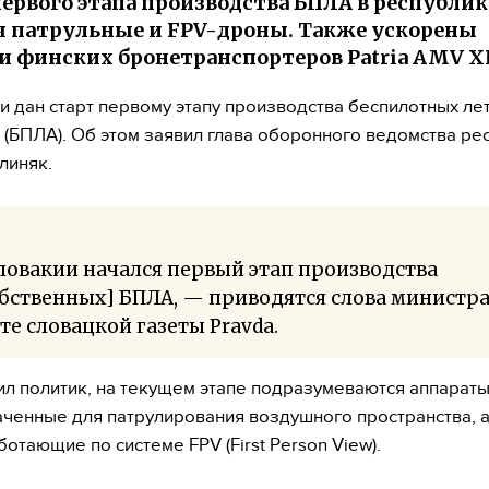
первого этапа производства БПЛА в республик
 патрульные и FPV-дроны. Также ускорены
и финских бронетранспортеров Patria AMV X
и дан старт первому этапу производства беспилотных ле
 (БПЛА). Об этом заявил глава оборонного ведомства ре
линяк.
ловакии начался первый этап производства
бственных] БПЛА, — приводятся слова министра
те словацкой газеты Pravda.
ил политик, на текущем этапе подразумеваются аппараты
ченные для патрулирования воздушного пространства, а
ботающие по системе FPV (First Person View).