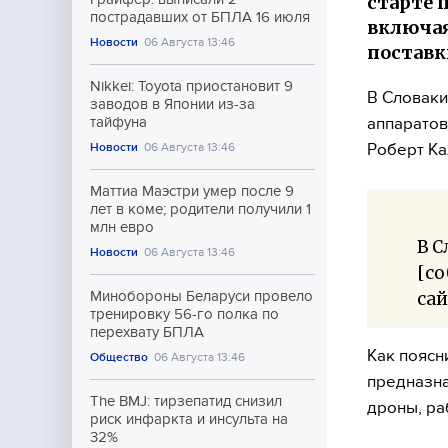
старте 
пострадавших от БПЛА 16 июля
включая
Новости
06 Августа 13:46
поставк
Nikkei: Toyota приостановит 9
В Словаки
заводов в Японии из-за
аппаратов
тайфуна
Роберт Ка
Новости
06 Августа 13:46
Маттиа Маэстри умер после 9
лет в коме; родители получили 1
млн евро
В С
Новости
06 Августа 13:46
[со
сай
Минобороны Беларуси провело
тренировку 56-го полка по
перехвату БПЛА
Как поясн
Общество
06 Августа 13:46
предназна
The BMJ: тирзепатид снизил
дроны, ра
риск инфаркта и инсульта на
32%