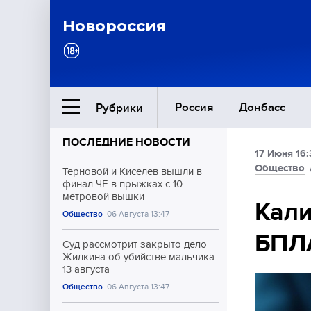
Новороссия
Россия
Донбасс
Рубрики
ПОСЛЕДНИЕ НОВОСТИ
17 Июня 16:
Ближний Восток
Общество
Терновой и Киселёв вышли в
финал ЧЕ в прыжках с 10-
метровой вышки
Общество
Кали
Общество
06 Августа 13:47
БПЛ
Культура
Суд рассмотрит закрыто дело
Жилкина об убийстве мальчика
13 августа
Общество
06 Августа 13:47