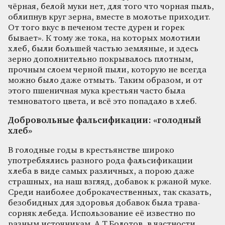
чёрная, белой муки нет, для того что чорная пыль,
облипнув круг зерна, вместе в молотье приходит.
От того вкус в печеном тесте дурен и горек
бывает». К тому же тока, на которых молотили
хлеб, были большей частью земляные, и здесь
зерно дополнительно покрывалось плотным,
прочным слоем черной пыли, которую не всегда
можно было даже отмыть. Таким образом, и от
этого пшеничная мука крестьян часто была
темноватого цвета, и всё это попадало в хлеб.
Добровольные фальсификации: «голодный
хлеб»
В голодные годы в крестьянстве широко
употреблялись разного рода фальсификации
хлеба в виде самых различных, а порою даже
страшных, на наш взгляд, добавок к ржаной муке.
Среди наиболее доброкачественных, так сказать,
безобидных для здоровья добавок была трава-
сорняк лебеда. Использование её известно по
разным источникам. А.Т.Болотов, в частности,