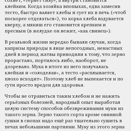
сохнет, «теряет силу», а внутри становится
клейким. Когда хозяйка впопыхах, едва замесив
тесто, быстро валяет хлебы и сует их в печь («чтоб
поскорее отделаться»), то корка хлеба вздувается
кверху, а мякиш его становится крепким и
пресным (в желудке он лежит, «как свинец»).
В реальной жизни нередко бывали случаи, когда
капризы природы в лице непогодных, ненастных
дней в период жатвы приводили к тому, что зерно
прорастало, портилось либо, наоборот, не
дозревало. Мука в итоге из него получалась
клейкая и «солоделая», а тесто «расплывается,
плохо всходит». Поэтому хлеб не выпекается и по
сути просто вреден для здоровья.
Чтобы не отравиться таким хлебом и не нажить
серьёзных болезней, народный опыт выработал
целую систему способов обезвреживания муки из
такого зерна. Зерно такого сорта кроме овинной
сушки в снопах надо ещё раз тщательно сушить в
печах небольшими партиями. Муку из этого зерна