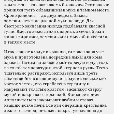
ком теста — так называемый «заквас». Этот заквас
хранился густо обвалянным в муке в тёмном месте.
Срок хранения — до двух недель. Заквас
замешивается из ржаной муки на воде. Для
быстрого закисания иногда подбавляли квасной
гущи. Вместо закваса для опарных хлебов брали
пивные дрожжи, замешивали их мукой и квасили
в тёплом месте.
Итак, заквас кладут в квашню, где засыпана уже
мука и приготовлена посредине ямка: для кома
закваса. Потом на заквас льют горячую воду столь
высокой температуры, чтоб «терпела рука». Тесто
тщательно растирают, используя лишь треть
находящейся в квашне муки. Получив «несколько
крутое тесто», его сгребают в середину и
накрывают толстым холстом, засыпают сверху
мукой и накрывают крышкой. В зимнее время
дополнительно накрывают шубой и ставят
квашню возле печи. Все эти операции крестьянка
делает с вечера, оставляя накрытую квашню до