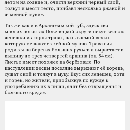
летом на солнце и, очистя верхний черный слой,
толкут и месят тесто, прибавя несколько ржаной и
ячменной муки».
Так же как и в Архангельской губ., здесь «во
многих погостах Повенецкой округи пекут весною
лепешки из корня травы, называемой вехки,
которую мешают с хлебной мукою. Трава сия
родится на берегах больших ручьев и вырастает в
вышину до трех четвертей аршина (ок. 54 см).
Листье имеет похожее на берёзовые. По
наступлении весны поселяне вырывают её корень,
сушат оной и толкут в муку. Вкус сих лепешек, хотя
и горек, но жители, приобыкнув по нужде к
употреблению их в пищи, ядят без отвращения и
большого вреда».