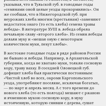
указывал, что в Тульской губ. в голодные годы
«семянами оной целые уезды прокормились». Он
же сообщал, что в Нижегородской губ. при
неурожаях хлеба многим (крестьянам) «заменяют
недостаток онаго (то есть хлеба) семена травы
лебеды». В литературе XVIII в. лебеда обрела
печальную славу «второго хлеба». Из семян лебеды
делали муку и «мешая оную с некоторым
количеством муки, пекут хлебы».
В жестокие голодные годы в ряде районов России
не бывало и лебеды. Например, в Архангельской
губернии, когда не хватало муки, толкли сосновую
кору, траву вахку. В соседней Олонецкой губ.
дефицит хлеба был практически постоянным:
«Чистой хлеб во всех, окромя Каргопольского
уезда, употребляют поселяне, исключая богатых,
— по март и апрель месяц. А с того времени до
нового хлеба (то есть полгода) мешают с ржаною
и ячменною мукою сосновую кору, в муку
истолченную, которую снявши с дерева, сушат