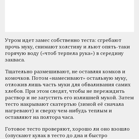
Утром идет замес собственно теста: сгребают
прочь муку, снимают холстину и льют опять-таки
горячую воду («чтоб терпела рука») в середину
закваса.
Тщательно размешивают, не оставляя комков и
комочков. Потом «намесивают» остальную муку,
отложив лишь часть муки для обваливания самих
хлебов. При этом следят, чтобы не пережидить
раствор и не загустить его излишней мукой. Затем
тесто накрывают скатертью (зимой её сначала
нагревают) и сверху чем-нибудь теплым и
оставляют на полтора часа.
Готовое тесто проверяют, хорошо ли оно взошло
(опускают кулак в тесто до дна и быстро