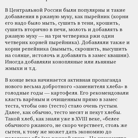
В Центральной России были популярны и такие
добавления в ржаную муку, как пырейник (корни
его надо было мыть, сушить в тени, крошить,
сушить вторично в печи, молоть и добавлять в
ржаную муку — на три четверика ржи один
четверик корней пырейника). Добавляли также и
корни репейника (вымыть, скрошить, высушить
на солнце, истолочь и добавлять в замес квашни).
Иногда добавляли конопляные или льняные
жмыхи и т.д.
В конце века начинается активная пропаганда
нового весьма добротного «заменителя хлеба» в
голодные годы — картофеля. Его рекомендовали
класть варёным и очищенным прямо в замес
теста, чтобы оно (тесто) стало очень густым.
Далее, как обычно, тесто месят и пекут хлебы.
Такой хлеб, как знали уже в XVIII веке, «белее
обычного ржаного, не скоро черствеет, столь же
сытен, к тому же может дать экономию до