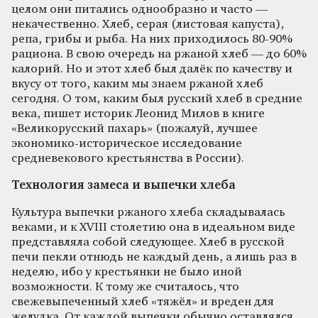
целом они питались однообразно и часто —
некачественно. Хлеб, серая (листовая капуста),
репа, грибы и рыба. На них приходилось 80-90%
рациона. В свою очередь на ржаной хлеб — до 60%
калорий. Но и этот хлеб был далёк по качеству и
вкусу от того, каким мы знаем ржаной хлеб
сегодня. О том, каким был русский хлеб в средние
века, пишет историк Леонид Милов в книге
«Великорусский пахарь» (пожалуй, лучшее
экономико-историческое исследование
средневекового крестьянства в России).
Технология замеса и выпечки хлеба
Культура выпечки ржаного хлеба складывалась
веками, и к XVIII столетию она в идеальном виде
представляла собой следующее. Хлеб в русской
печи пекли отнюдь не каждый день, а лишь раз в
неделю, ибо у крестьянки не было иной
возможности. К тому же считалось, что
свежевыпеченный хлеб «тяжёл» и вреден для
желудка. От каждой выпечки обычно оставлялся