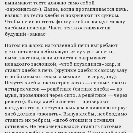
вынимают: тесто должно само собой
«заровняться»). Далее, когда протапливается печь,
валяют из теста хлебы и покрывают их сукном.
Чтобы не испортить форму хлебов, кладут между
хлебами поленца. Часть теста оставляют на
будущий «заквас».
Потом из жарко натопленной печи выгребают
угли, оставляя небольшую кучку у устья печи,
выметают под печи дочиста и закрывают
ненадолго заслонкой, «чтоб поуходился» жар, и
ставят хлебы в печь (крупные хлебы к самому заду
и по боковым стенам, а мелкие — в середину).
Пекутся хлебы: около трех часов — ситные, около
четырех часов — решётные (ситные хлебы — из
муки, провеянной через сито, а решётные — через
решето). Когда хлеб испечён — проверяют
каждую штуку, постучав пальцем в нижнюю корку:
хлеб должен «звонить». Вынув хлебы, необходимо
ставить их ребром, «штоб отошли и отмякли
остывая». Не рекомендовалось ставить готовые
горячие хлебы в «спертое место». Остывший хлеб