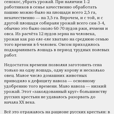
сенокос, убрать урожай. При наличии 1-2
работников в семье качественно обработать
пашню можно было на площади всего 2,5 га,
некачественно — на 3,5 га. Впрочем, и с той, и с
другой площади собирали урожай всего сам-3-4,
обычно это было около 60-70 пудов ржи, ячменя и
овса. Из расчёта 12 пудов зерна на человека,
урожая как раз еле-еле хватало на среднюю семью
того времени в 6 человек. Овсом приходилось
подкармливать лошадь в период трудных полевых
работ.
Недостаток времени позволял заготовить сена
только на одну лошадь, одну корову и несколько
овец. Малое число домашних животных
приводило к дефициту навоза — основному
удобрению того времени. Мало навоза — низкий
урожай. Этот «заколдованный круг» большинству
русских крестьян не удавалось разорвать до
начала ХХ века.
Всё это отражалось на рационе русских крестьян: в