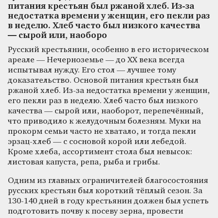
питания крестьян был ржаной хлеб. Из-за
недостатка времени у женщин, его пекли раз
в неделю. Хлеб часто был низкого качества
— сырой или, наоборо
Русский крестьянин, особенно в его историческом
ареале — Нечерноземье — до ХХ века всегда
испытывал нужду. Его стол — лучшее тому
доказательство. Основой питания крестьян был
ржаной хлеб. Из-за недостатка времени у женщин,
его пекли раз в неделю. Хлеб часто был низкого
качества — сырой или, наоборот, перепечённый,
что приводило к желудочным болезням. Муки на
прокорм семьи часто не хватало, и тогда пекли
эрзац-хлеб — с сосновой корой или лебедой.
Кроме хлеба, ассортимент стола был невысок:
листовая капуста, репа, рыба и грибы.
Одним из главных ограничителей благосостояния
русских крестьян был короткий тёплый сезон. За
130-140 дней в году крестьянин должен был успеть
подготовить почву к посеву зерна, провести