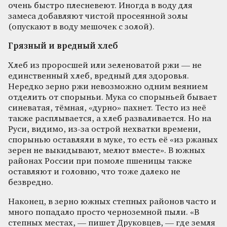
очень быстро плесневеют. Иногда в воду для
замеса добавляют чистой просеянной золы
(опускают в воду мешочек с золой).
Грязный и вредный хлеб
Хлеб из проросшей или зеленоватой ржи — не
единственный хлеб, вредный для здоровья.
Нередко зерно ржи невозможно одним веянием
отделить от спорыньи. Мука со спорыньей бывает
синеватая, тёмная, «дурно» пахнет. Тесто из неё
также расплывается, а хлеб разваливается. Но на
Руси, видимо, из-за острой нехватки времени,
спорынью оставляли в муке, то есть её «из ржаных
зерен не выкидывают, мелют вместе». В южных
районах России при помоле пшеницы также
оставляют и головню, что тоже далеко не
безвредно.
Наконец, в зерно южных степных районов часто и
много попадало просто черноземной пыли. «В
степных местах, — пишет Друковцев, — где земля