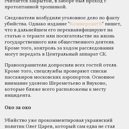
считается закрытой, в заборе был проход с
протоптанной тропинкой.
Следователи возбудили уголовное дело по факту
убийства. Однако издание "
КоммерсантЪ
" пишет,
что в дальнейшем его переквалифицируют на
статью о теракте или посягательстве на жизнь
государственного или общественного деятеля.
Кроме того, контроль за ходом расследования
могут передать в Центральный аппарат СК.
Правоохранители допросили всех гостей отеля.
Кроме того, спецслужбы проверяют списки
пассажиров московских аэропортов. Основное
внимание уделено Шереметьево и Внуково,
которые ближе всего расположены к месту
инцидента.
Око за око
Убийство уже прокомментировал украинский
политик Олег Царев, который сам едва не стал