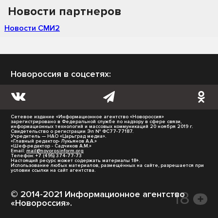
Новости партнеров
Новости СМИ2
Новороссия в соцсетях:
Сетевое издание «Информационное агентство «Новороссия»
зарегистрировано в Федеральной службе по надзору в сфере связи,
информационных технологий и массовых коммуникаций 20 ноября 2019 г.
Свидетельство о регистрации Эл № ФС77-77187.
Учредитель — НАО «Царьград медиа».
«Главный редактор- Лукьянов А.А.»
«Шеф-редактор - Садчиков А.М.»
Email:
mail@novorosinform.org
Телефон: +7 (495) 374-77-73
Настоящий ресурс может содержать материалы 18+.
Использование любых материалов, размещённых на сайте, разрешается при
условии ссылки на сайт агентства.
© 2014-2021 Информационное агентство
«Новороссия».