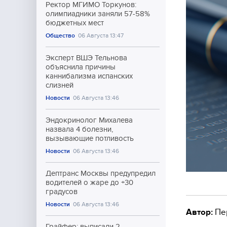
Ректор МГИМО Торкунов:
олимпиадники заняли 57-58%
бюджетных мест
Общество
06 Августа 13:47
Эксперт ВШЭ Тельнова
объяснила причины
каннибализма испанских
слизней
Новости
06 Августа 13:46
Эндокринолог Михалева
назвала 4 болезни,
вызывающие потливость
Новости
06 Августа 13:46
Дептранс Москвы предупредил
водителей о жаре до +30
градусов
Новости
06 Августа 13:46
Автор:
Пе
Грайфер: выписали 2