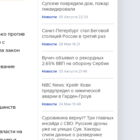
Супсехе повредили дом, пожар
ликвидировали
Новости
05 Августа 22:33
Санкт-Петербург стал Беговой
ько против
столицей России в третий раз
 с
Новости
28 Мая 16:21
ла закон
Вучич объявил о рекордных
2,65% ВВП на оборону Сербии
ование
Новости
03 Августа 21:46
NBC News: Крейг Кови
предупредил о химической
аварии в Гарден-Гроув
Новости
24 Мая 13:48
шинств
Суровикина вернут? Три главных
инсайда с СВО. Русские дроны
уже на улицах Сум. Хакеры
власти на
слили данные о разведчике
ацию и