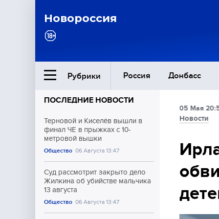
Новороссия
Россия
Донбасс
Рубрики
ПОСЛЕДНИЕ НОВОСТИ
05 Мая 20:
Ближний Восток
Новости
Терновой и Киселёв вышли в
финал ЧЕ в прыжках с 10-
метровой вышки
Общество
Ирла
Общество
06 Августа 13:47
обви
Культура
Суд рассмотрит закрыто дело
Жилкина об убийстве мальчика
дете
13 августа
Общество
06 Августа 13:47