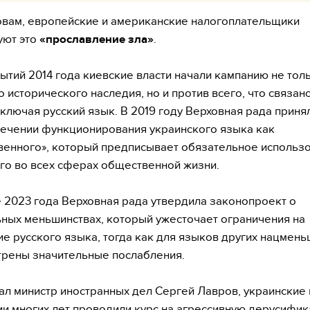
овам, европейские и американские налогоплательщики
уют это
«прославление зла»
.
ытий 2014 года киевские власти начали кампанию не тол
о исторического наследия, но и против всего, что связано
включая русский язык. В 2019 году Верховная рада приня
ечении функционирования украинского языка как
венного», который предписывает обязательное использ
го во всех сферах общественной жизни.
 2023 года Верховная рада утвердила законопроект о
ных меньшинствах, который ужесточает ограничения на
е русского языка, тогда как для языков других нацмень
рены значительные послабления.
ал министр иностранных дел Сергей Лавров, украинские 
и многих лет проводили курс на агрессивную дерусифик