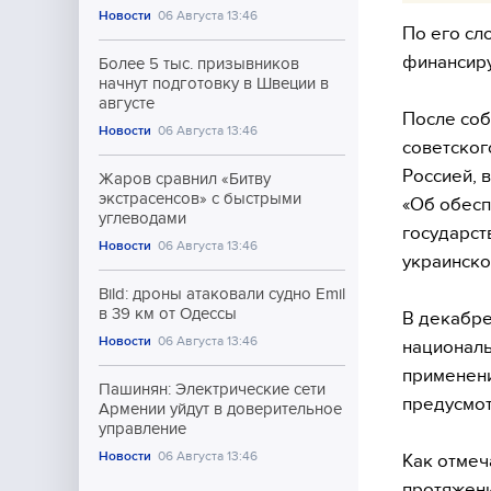
Новости
06 Августа 13:46
По его сл
финансир
Более 5 тыс. призывников
начнут подготовку в Швеции в
августе
После соб
Новости
06 Августа 13:46
советског
Россией, 
Жаров сравнил «Битву
экстрасенсов» с быстрыми
«Об обесп
углеводами
государст
Новости
06 Августа 13:46
украинско
Bild: дроны атаковали судно Emil
в 39 км от Одессы
В декабре
Новости
06 Августа 13:46
националь
применени
Пашинян: Электрические сети
предусмот
Армении уйдут в доверительное
управление
Новости
06 Августа 13:46
Как отмеч
протяжени