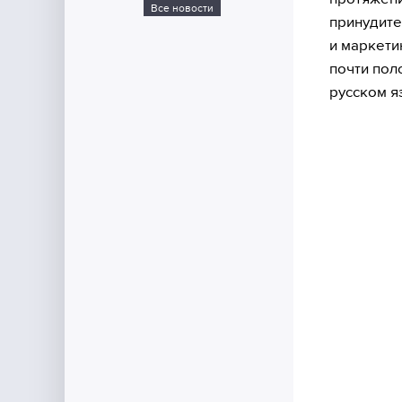
Все новости
принудите
и маркети
почти пол
русском я