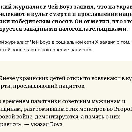
кий журналист Чей Боуз заявил, что на Укра
овлекают в культ смерти и прославление наци
ки победителям сносят. Он отметил, что эт
ируется западными налогоплательщиками.
й журналист Чей Боуз в социальной сети X заявил о том, 
етей вовлекают в поклонение нацистам.
Киеве украинских детей открыто вовлекают в к
ерти, прославляющий нацистов.
м временем памятники советским мужчинам и
нщинам, разгромившим этих монстров во Второ
овой войне, демонтируются, а память о них
рается», — указал Боуз.