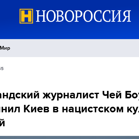
Мир
55
Политика
С
Экономика
П
ндский журналист Чей Бо
нил Киев в нацистском ку
Спорт
й