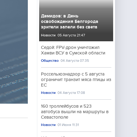
Демидов: в День
освобождения Белгорода
зрители запели без света
Новости
05 Августа 21:47
Седой: FPV-дрон уничтожил
Хамви ВСУ в Сумской области
Общество
04 Августа 07:35
Россельхознадзор с 5 августа
ограничит транзит мяса птицы из
ЕС
Новости
04 Августа 17:08
160 троллейбусов и 523
автобуса вышли на маршруты в
Севастополе
Новости
01 Июня 11:31