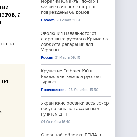
Ибрагим Юмаклы: пожар в
ине
Фетхие взят под контроль,
повреждены 65 домов
стов, а
Новости
31 Июля 11:38
о
Эволюция Навального: от
сторонника русского Крыма до
что на
лоббиста репараций для
Украины
Россия
31 Марта 09:45
Крушение Embraer 190 в
Казахстане: выжила русская
ульт
турагент
Происшествия
25 Декабря 15:50
Украинские боевики весь вечер
ведут огонь по населенным
й
пунктам ДНР
04 Октября 16:40
Оперштаб: обломки БПЛА в