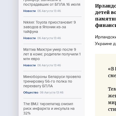
пострадавших от БПЛА 16 июля
Ирландс
Новости
06 Августа 13:46
детей в
памятни
Nikkei: Toyota приостановит 9
финанс
заводов в Японии из-за
тайфуна
Ирландски
Новости
06 Августа 13:46
Украине д
Маттиа Маэстри умер после 9
лет в коме; родители получили 1
млн евро
Новости
06 Августа 13:46
«В 
см
Минобороны Беларуси провело
тренировку 56-го полка по
перехвату БПЛА
Те
Общество
06 Августа 13:46
же
мир
The BMJ: тирзепатид снизил
сти
риск инфаркта и инсульта на
32%