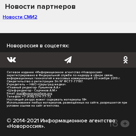
Новости партнеров
Новости СМИ2
Новороссия в соцсетях:
Сетевое издание «Информационное агентство «Новороссия»
зарегистрировано в Федеральной службе по надзору в сфере связи,
информационных технологий и массовых коммуникаций 20 ноября 2019 г.
Свидетельство о регистрации Эл № ФС77-77187.
Учредитель — НАО «Царьград медиа».
«Главный редактор- Лукьянов А.А.»
«Шеф-редактор - Садчиков А.М.»
Email:
mail@novorosinform.org
Телефон: +7 (495) 374-77-73
Настоящий ресурс может содержать материалы 18+.
Использование любых материалов, размещённых на сайте, разрешается при
условии ссылки на сайт агентства.
© 2014-2021 Информационное агентство
«Новороссия».