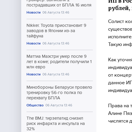
ИП в Ро
пострадавших от БПЛА 16 июля
рублей,
Новости
06 Августа 13:46
Солист ко
Nikkei: Toyota приостановит 9
существов
заводов в Японии из-за
тайфуна
исполните
Новости
06 Августа 13:46
Такую ин
Маттиа Маэстри умер после 9
Как уточн
лет в коме; родители получили 1
индивидуа
млн евро
от концер
Новости
06 Августа 13:46
данное ИП
Минобороны Беларуси провело
индивидуа
тренировку 56-го полка по
перехвату БПЛА
Права на 
Общество
06 Августа 13:46
Алине Пяз
The BMJ: тирзепатид снизил
числятся 
риск инфаркта и инсульта на
32%