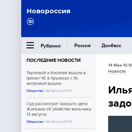
Новороссия
Россия
Донбасс
Рубрики
ПОСЛЕДНИЕ НОВОСТИ
14 Мая 10:5
Ближний Восток
Новости
Терновой и Киселёв вышли в
финал ЧЕ в прыжках с 10-
метровой вышки
Общество
Илья
Общество
06 Августа 13:47
задо
Культура
Суд рассмотрит закрыто дело
Жилкина об убийстве мальчика
13 августа
Общество
06 Августа 13:47