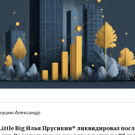
кушин Александр
Little Big Илья Прусикин* ликвидировал пос