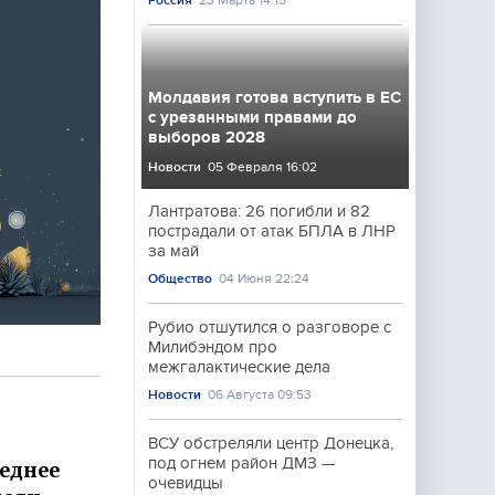
Россия
23 Марта 14:15
Молдавия готова вступить в ЕС
с урезанными правами до
выборов 2028
Новости
05 Февраля 16:02
Лантратова: 26 погибли и 82
пострадали от атак БПЛА в ЛНР
за май
Общество
04 Июня 22:24
Рубио отшутился о разговоре с
Милибэндом про
межгалактические дела
Новости
06 Августа 09:53
ВСУ обстреляли центр Донецка,
под огнем район ДМЗ —
леднее
очевидцы