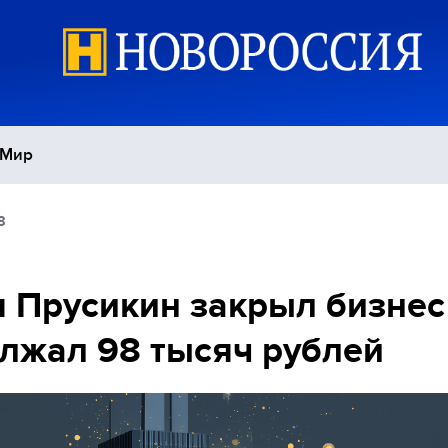
Мир
8
Политика
С
Экономика
П
 Прусикин закрыл бизнес
лжал 98 тысяч рублей
Спорт