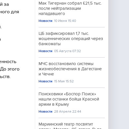
Мак Тигернан собрал £21,5 тыс.
й за
после нейтрализации
ного для
нападавшего
Новости
10 Июня 15:40
.
ЦБ зафиксировал 1,7 тыс.
а
мошеннических операций через
банкоматы
Новости
05 Августа 07:32
енность
МЧС восстановило системы
До этого
жизнеобеспечения в Дагестане
и Чечне
ьств.
Новости
15 Мая 15:52
Поисковики «Боспор Поиск»
нашли останки бойца Красной
армии в Крыму
Новости
28 Апреля 22:44
Мариинский театр посвятит