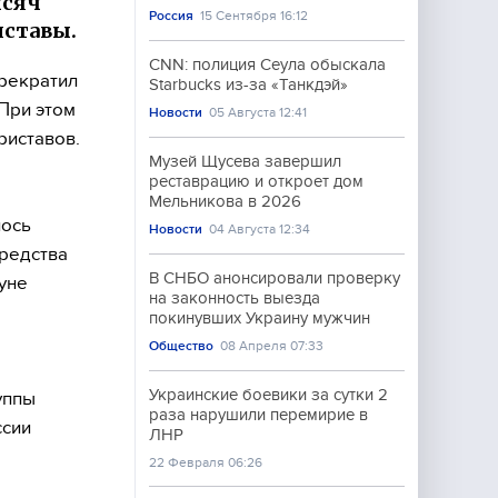
ысяч
Россия
15 Сентября 16:12
иставы.
CNN: полиция Сеула обыскала
прекратил
Starbucks из-за «Танкдэй»
При этом
Новости
05 Августа 12:41
риставов.
Музей Щусева завершил
реставрацию и откроет дом
Мельникова в 2026
лось
Новости
04 Августа 12:34
средства
В СНБО анонсировали проверку
уне
на законность выезда
покинувших Украину мужчин
Общество
08 Апреля 07:33
Украинские боевики за сутки 2
уппы
раза нарушили перемирие в
ссии
ЛНР
22 Февраля 06:26