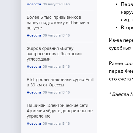
Перв
Новости
06 Августа 13:46
нару
Более 5 тыс. призывников
лиц,
начнут подготовку в Швеции в
Втор
августе
Новости
06 Августа 13:46
Из-за пер
судебных 
Жаров сравнил «Битву
экстрасенсов» с быстрыми
углеводами
Ранее соо
Новости
06 Августа 13:46
перед Фед
его счета
Bild: дроны атаковали судно Emil
в 39 км от Одессы
Новости
06 Августа 13:46
* Внесён 
Пашинян: Электрические сети
Армении уйдут в доверительное
управление
Новости
06 Августа 13:46