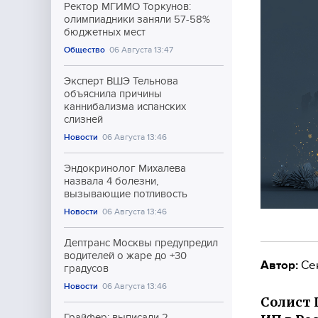
Ректор МГИМО Торкунов:
олимпиадники заняли 57-58%
бюджетных мест
Общество
06 Августа 13:47
Эксперт ВШЭ Тельнова
объяснила причины
каннибализма испанских
слизней
Новости
06 Августа 13:46
Эндокринолог Михалева
назвала 4 болезни,
вызывающие потливость
Новости
06 Августа 13:46
Дептранс Москвы предупредил
водителей о жаре до +30
Автор:
Се
градусов
Новости
06 Августа 13:46
Солист 
Грайфер: выписали 2