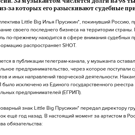
ссии. За музыкантом числятся долги на 98 т
 из‑за которых его разыскивают судебные пр
ллектива Little Big Илья Прусикин*, покинувший Россию, 
ание своего последнего бизнеса на территории страны. 
ль по-прежнему находится в сфере внимания судебных п
формацию распространяет SHOT.
яется в публикации телеграм-канала, у музыканта остава
льное предпринимательство, через которое поступали 
тов и иных направлений творческой деятельности. Накан
 было исключено из Единого государственного реестра
льных предпринимателей (ЕГРИП).
товарный знак Little Big Прусикин* передал директору гр
ок ещё год назад. В настоящий момент за артистом в Ро
два обязательства: