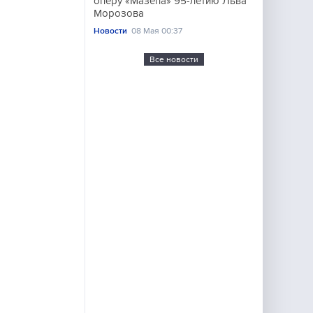
оперу «Мазепа» 95-летию Льва
Морозова
Новости
08 Мая 00:37
Все новости