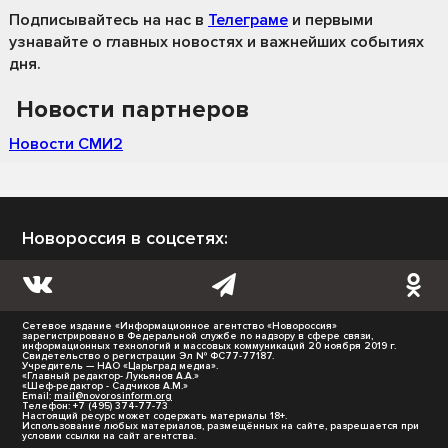
Подписывайтесь на нас
в
Телеграме
и первыми
узнавайте о главных новостях и важнейших событиях
дня.
Новости партнеров
Новости СМИ2
Новороссия в соцсетях:
Сетевое издание «Информационное агентство «Новороссия»
зарегистрировано в Федеральной службе по надзору в сфере связи,
информационных технологий и массовых коммуникаций 20 ноября 2019 г.
Свидетельство о регистрации Эл № ФС77-77187.
Учредитель — НАО «Царьград медиа».
«Главный редактор- Лукьянов А.А.»
«Шеф-редактор - Садчиков А.М.»
Email:
mail@novorosinform.org
Телефон: +7 (495) 374-77-73
Настоящий ресурс может содержать материалы 18+.
Использование любых материалов, размещённых на сайте, разрешается при
условии ссылки на сайт агентства.