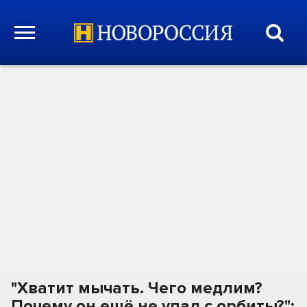
"Хватит мычать. Чего медлим?
Почему он ещё не упал с орбиты?":