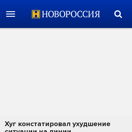
Хуг констатировал ухудшение
ситуации на линии