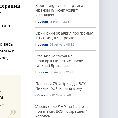
дерации
Bloomberg: сделка Трампа с
Ираном 19 июня усилит
й
инфляцию
Новости
15 Июня 13:53
ного
Овчинский объявил программу
70-летия Дня строителя
о весь
Новости
06 Августа 06:32
этому в
Озон-банк сохранил
мое,
стандартный режим после
санкций Британии
Новости
06 Августа 12:21
Пленный 79-й бригады ВСУ
Линник: бойцы пили мочу
,
Общество
01 Мая 06:48
м,
 -
Управление ДНР: за 1 августа
при атаках ВСУ пострадали 11
человек