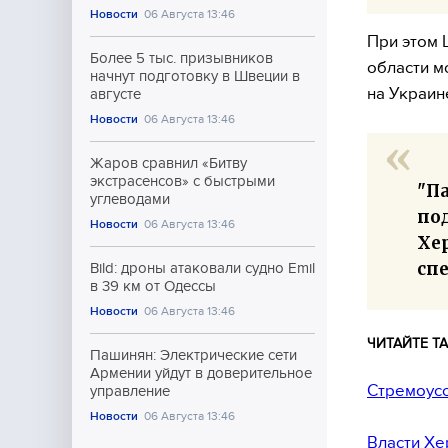
Новости
06 Августа 13:46
При этом 
Более 5 тыс. призывников
области м
начнут подготовку в Швеции в
на Украин
августе
Новости
06 Августа 13:46
Жаров сравнил «Битву
экстрасенсов» с быстрыми
"П
углеводами
по
Новости
06 Августа 13:46
Хер
спе
Bild: дроны атаковали судно Emil
в 39 км от Одессы
Новости
06 Августа 13:46
ЧИТАЙТЕ ТА
Пашинян: Электрические сети
Армении уйдут в доверительное
Стремоусо
управление
Новости
06 Августа 13:46
Власти Хе