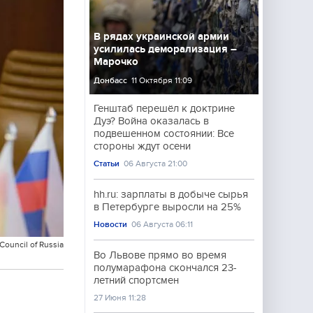
В рядах украинской армии
усилилась деморализация –
Марочко
Донбасс
11 Октября 11:09
Генштаб перешёл к доктрине
Дуэ? Война оказалась в
подвешенном состоянии: Все
стороны ждут осени
Статьи
06 Августа 21:00
hh.ru: зарплаты в добыче сырья
в Петербурге выросли на 25%
Новости
06 Августа 06:11
Council of Russia
Во Львове прямо во время
полумарафона скончался 23-
летний спортсмен
27 Июня 11:28