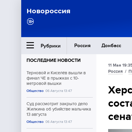
Новороссия
Россия
Донбасс
Рубрики
ПОСЛЕДНИЕ НОВОСТИ
11 Мая 19:3
Ближний Восток
Россия
/
П
Терновой и Киселёв вышли в
финал ЧЕ в прыжках с 10-
метровой вышки
Общество
Херс
Общество
06 Августа 13:47
сост
Культура
Суд рассмотрит закрыто дело
Жилкина об убийстве мальчика
сена
13 августа
Общество
06 Августа 13:47