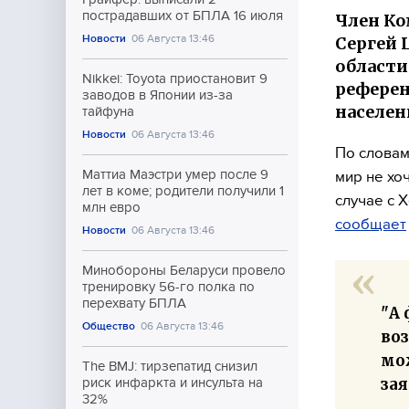
пострадавших от БПЛА 16 июля
Член Ко
Новости
06 Августа 13:46
Сергей 
области
Nikkei: Toyota приостановит 9
референ
заводов в Японии из-за
населен
тайфуна
Новости
06 Августа 13:46
По словам
Маттиа Маэстри умер после 9
мир не хо
лет в коме; родители получили 1
случае с 
млн евро
сообщает
Новости
06 Августа 13:46
Минобороны Беларуси провело
тренировку 56-го полка по
перехвату БПЛА
"А
Общество
06 Августа 13:46
воз
мо
The BMJ: тирзепатид снизил
зая
риск инфаркта и инсульта на
32%