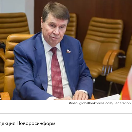
Фото: globallookpress.com/Federation 
дакция Новоросинформ