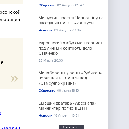
Общество
02 Августа 05:47
ерсонской
Мишустин посетит Чолпон-Ату на
операции
заседании ЕАЭС 6-7 августа
Новости
03 Августа 07:35
Украинский омбудсмен возьмет
под личный контроль дело
Савченко
23 Марта 20:33
ие
и
Минобороны: дроны «Рубикон»
поразили БПЛА и завод
«Самсунг-Украина»
Общество
08 Июля 18:13
Бывший вратарь «Арсенала»
Маннингер погиб в ДТП
и
Новости
16 Апреля 16:51
ть регион
Все новости