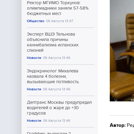
Ректор МГИМО Торкунов:
олимпиадники заняли 57-58%
бюджетных мест
Общество
06 Августа 13:47
Эксперт ВШЭ Тельнова
объяснила причины
каннибализма испанских
слизней
Новости
06 Августа 13:46
Эндокринолог Михалева
назвала 4 болезни,
вызывающие потливость
Новости
06 Августа 13:46
Дептранс Москвы предупредил
водителей о жаре до +30
градусов
Новости
06 Августа 13:46
Автор:
Ре
Грайфер: выписали 2