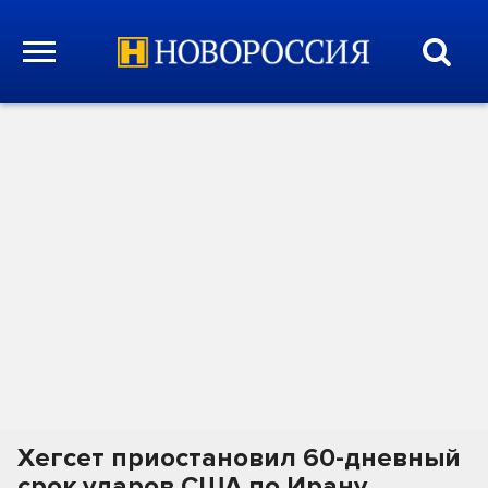
Хегсет приостановил 60-дневный
срок ударов США по Ирану