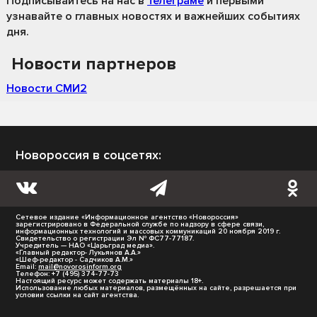
Подписывайтесь на нас
в
Телеграме
и первыми
узнавайте о главных новостях и важнейших событиях
дня.
Новости партнеров
Новости СМИ2
Новороссия в соцсетях:
Сетевое издание «Информационное агентство «Новороссия»
зарегистрировано в Федеральной службе по надзору в сфере связи,
информационных технологий и массовых коммуникаций 20 ноября 2019 г.
Свидетельство о регистрации Эл № ФС77-77187.
Учредитель — НАО «Царьград медиа».
«Главный редактор- Лукьянов А.А.»
«Шеф-редактор - Садчиков А.М.»
Email:
mail@novorosinform.org
Телефон: +7 (495) 374-77-73
Настоящий ресурс может содержать материалы 18+.
Использование любых материалов, размещённых на сайте, разрешается при
условии ссылки на сайт агентства.